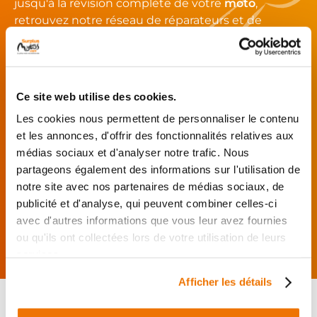
jusqu'à la révision complète de votre
moto
,
retrouvez notre réseau de réparateurs et de
garages partenaires.
Je choisis mon réparateur et me
présente au garage.
Ce site web utilise des cookies.
J’effectue ma
Les cookies nous permettent de personnaliser le contenu
commande
et les annonces, d'offrir des fonctionnalités relatives aux
directement auprès
médias sociaux et d'analyser notre trafic. Nous
du réparateur.
partageons également des informations sur l'utilisation de
Mes pièces sont livrées et
notre site avec nos partenaires de médias sociaux, de
montées chez le partenaire.
publicité et d'analyse, qui peuvent combiner celles-ci
avec d'autres informations que vous leur avez fournies
Rechercher par...
ou qu'ils ont collectées lors de votre utilisation de leurs
services.
Afficher les détails