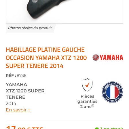
Skip
to
the
HABILLAGE PLATINE GAUCHE
beginning
OCCASION YAMAHA XTZ 1200
of
SUPER TENERE 2014
the
images
gallery
RÉF :
8738
YAMAHA
XTZ 1200 SUPER
Pièces
TENERE
garanties
2014
(1)
2 ans
En savoir +
17