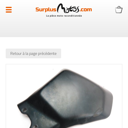
Allez
au
contenu
Retour à la page précédente
Skip
to
the
end
of
the
images
gallery