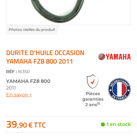
Skip
to
the
DURITE D'HUILE OCCASION
beginning
YAMAHA FZ8 800 2011
of
the
RÉF :
16350
images
gallery
YAMAHA
FZ8 800
2011
Pièces
En savoir +
garanties
(1)
2 ans
39
,90 € TTC
1 en stock