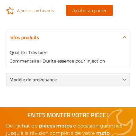
Ajouter au panier
Ajouter aux favoris
Infos produits
Qualité : Très bien
Commentaire : Durite essence pour injection
Modèle de provenance
FAITES MONTER VOTRE PIÈCE !
De l’achat de
pièces motos
d’occasion garanties
jusqu'à la révision complète de votre
moto
,