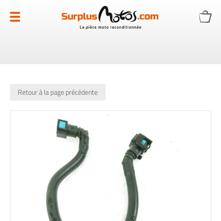
Allez
au
contenu
Retour à la page précédente
Skip
to
the
end
of
the
images
gallery