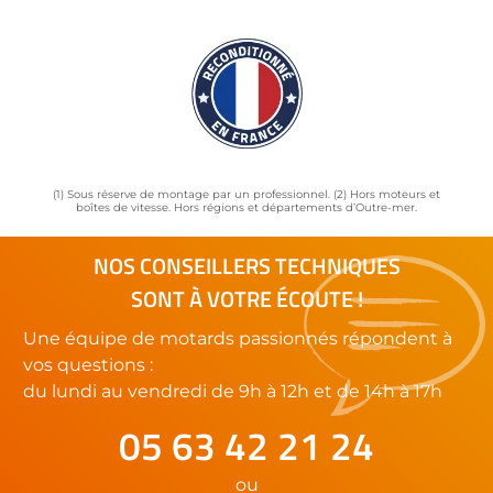
(1) Sous réserve de montage par un professionnel. (2) Hors moteurs et
boîtes de vitesse. Hors régions et départements d’Outre-mer.
NOS CONSEILLERS TECHNIQUES
SONT À VOTRE ÉCOUTE !
Une équipe de motards passionnés répondent à
vos questions :
du lundi au vendredi de 9h à 12h et de 14h à 17h
05 63 42 21 24
ou