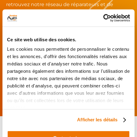
retrouvez notre réseau de réparateurs et de
garages partenaires.
Je choisis mon réparateur et me
présente au garage.
Ce site web utilise des cookies.
J’effectue ma
Les cookies nous permettent de personnaliser le contenu
commande
et les annonces, d'offrir des fonctionnalités relatives aux
directement auprès
médias sociaux et d'analyser notre trafic. Nous
du réparateur.
partageons également des informations sur l'utilisation de
Mes pièces sont livrées et
notre site avec nos partenaires de médias sociaux, de
montées chez le partenaire.
publicité et d'analyse, qui peuvent combiner celles-ci
Rechercher par...
avec d'autres informations que vous leur avez fournies
ou qu'ils ont collectées lors de votre utilisation de leurs
services.
Afficher les détails