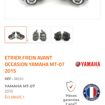
Skip
to
the
ETRIER FREIN AVANT
beginning
OCCASION YAMAHA MT-07
of
2015
the
images
gallery
RÉF :
38320
YAMAHA
MT-07
2015
Pièces
En savoir +
garanties
(1)
2 ans