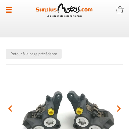
Allez
au
contenu
Retour à la page précédente
Skip
to
the
end
of
the
images
gallery