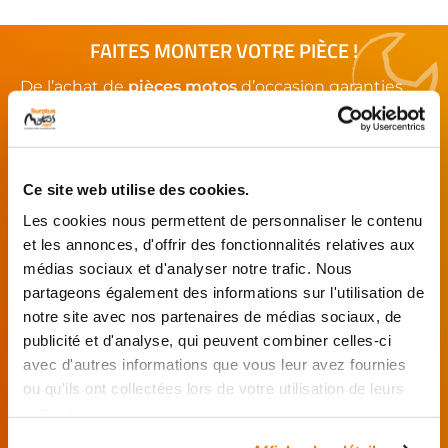
FAITES MONTER VOTRE PIÈCE !
De l’achat de
pièces motos
d’occasion garanties
jusqu'à la révision complète de votre
moto
,
retrouvez notre réseau de réparateurs et de
garages partenaires.
Ce site web utilise des cookies.
Je choisis mon réparateur et me
Les cookies nous permettent de personnaliser le contenu
présente au garage.
et les annonces, d'offrir des fonctionnalités relatives aux
médias sociaux et d'analyser notre trafic. Nous
J’effectue ma
commande
partageons également des informations sur l'utilisation de
directement auprès
notre site avec nos partenaires de médias sociaux, de
du réparateur.
publicité et d'analyse, qui peuvent combiner celles-ci
Mes pièces sont livrées et
avec d'autres informations que vous leur avez fournies
montées chez le partenaire.
ou qu'ils ont collectées lors de votre utilisation de leurs
services.
Rechercher par...