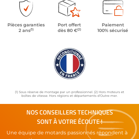
Pièces garanties
Port offert
Paiement
(1)
(2)
2 ans
dès 80 €
100% sécurisé
(1) Sous réserve de montage par un professionnel. (2) Hors moteurs et
boîtes de vitesse. Hors régions et départements d’Outre-mer.
NOS CONSEILLERS TECHNIQUES
SONT À VOTRE ÉCOUTE !
Une équipe de motards passionnés répondent à