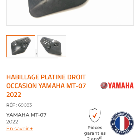
Skip
to
the
HABILLAGE PLATINE DROIT
beginning
OCCASION YAMAHA MT-07
of
2022
the
images
gallery
RÉF :
69083
YAMAHA
MT-07
2022
Pièces
En savoir +
garanties
(1)
2 ans