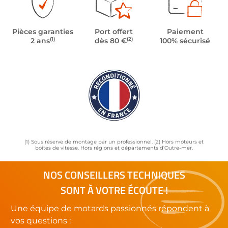
Pièces garanties
Port offert
Paiement
(1)
(2)
2 ans
dès 80 €
100% sécurisé
(1) Sous réserve de montage par un professionnel. (2) Hors moteurs et
boîtes de vitesse. Hors régions et départements d’Outre-mer.
NOS CONSEILLERS TECHNIQUES
SONT À VOTRE ÉCOUTE !
Une équipe de motards passionnés répondent à
vos questions :