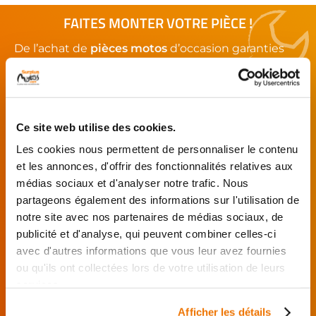
FAITES MONTER VOTRE PIÈCE !
De l’achat de
pièces motos
d’occasion garanties
jusqu'à la révision complète de votre
moto
,
retrouvez notre réseau de réparateurs et de
garages partenaires.
Ce site web utilise des cookies.
Je choisis mon réparateur et me
Les cookies nous permettent de personnaliser le contenu
présente au garage.
et les annonces, d'offrir des fonctionnalités relatives aux
J’effectue ma
médias sociaux et d'analyser notre trafic. Nous
commande
partageons également des informations sur l'utilisation de
directement auprès
notre site avec nos partenaires de médias sociaux, de
du réparateur.
publicité et d'analyse, qui peuvent combiner celles-ci
Mes pièces sont livrées et
avec d'autres informations que vous leur avez fournies
montées chez le partenaire.
ou qu'ils ont collectées lors de votre utilisation de leurs
Rechercher par...
services.
Afficher les détails