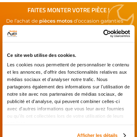
FAITES MONTER VOTRE PIÈCE !
De l’achat de
pièces motos
d’occasion garanties
jusqu'à la révision complète de votre
moto
,
retrouvez notre réseau de réparateurs et de
garages partenaires.
Ce site web utilise des cookies.
Je choisis mon réparateur et me
Les cookies nous permettent de personnaliser le contenu
présente au garage.
et les annonces, d'offrir des fonctionnalités relatives aux
J’effectue ma
médias sociaux et d'analyser notre trafic. Nous
commande
partageons également des informations sur l'utilisation de
directement auprès
notre site avec nos partenaires de médias sociaux, de
du réparateur.
publicité et d'analyse, qui peuvent combiner celles-ci
Mes pièces sont livrées et
avec d'autres informations que vous leur avez fournies
montées chez le partenaire.
ou qu'ils ont collectées lors de votre utilisation de leurs
Rechercher par...
services.
Afficher les détails