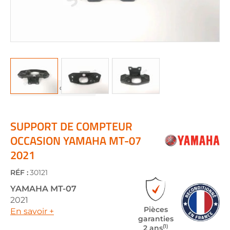
Skip
to
the
SUPPORT DE COMPTEUR
beginning
OCCASION YAMAHA MT-07
of
2021
the
images
gallery
RÉF :
30121
YAMAHA
MT-07
2021
Pièces
En savoir +
garanties
(1)
2 ans