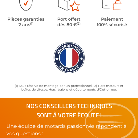
Pièces garanties
Port offert
Paiement
(1)
(2)
2 ans
dès 80 €
100% sécurisé
(1) Sous réserve de montage par un professionnel. (2) Hors moteurs et
boîtes de vitesse. Hors régions et départements d’Outre-mer.
NOS CONSEILLERS TECHNIQUES
SONT À VOTRE ÉCOUTE !
Une équipe de motards passionnés répondent à
vos questions :