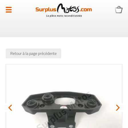
Allez
au
contenu
Retour à la page précédente
Skip
to
the
end
of
the
images
gallery