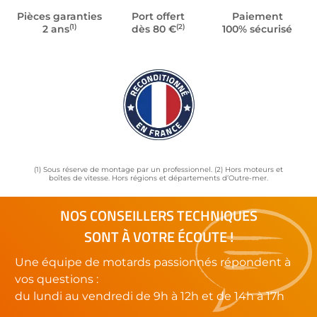
Pièces garanties
Port offert
Paiement
(1)
(2)
2 ans
dès 80 €
100% sécurisé
(1) Sous réserve de montage par un professionnel. (2) Hors moteurs et
boîtes de vitesse. Hors régions et départements d’Outre-mer.
NOS CONSEILLERS TECHNIQUES
SONT À VOTRE ÉCOUTE !
Une équipe de motards passionnés répondent à
vos questions :
du lundi au vendredi de 9h à 12h et de 14h à 17h