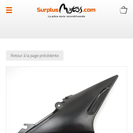
Allez
au
contenu
Retour à la page précédente
Skip
to
the
end
of
the
images
gallery