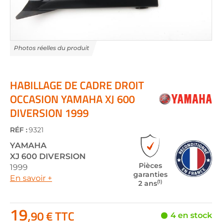
Skip
to
the
HABILLAGE DE CADRE DROIT
beginning
OCCASION YAMAHA XJ 600
of
DIVERSION 1999
the
images
gallery
RÉF :
9321
YAMAHA
XJ 600 DIVERSION
Pièces
1999
garanties
En savoir +
(1)
2 ans
19
,90 € TTC
4 en stock