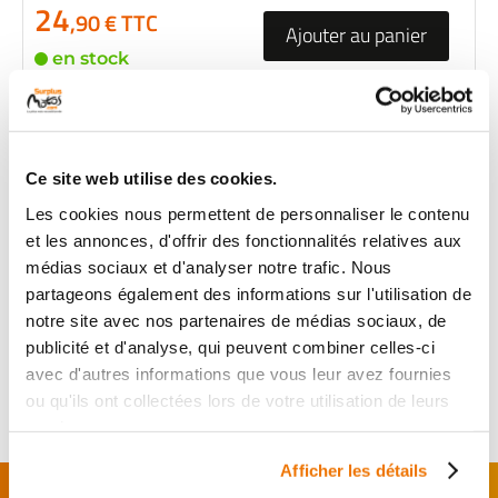
24
,90 € TTC
Ajouter au panier
en stock
HABILLAGE DE CADRE
DROIT
RÉF :
51949
Ce site web utilise des cookies.
+ de photos
Les cookies nous permettent de personnaliser le contenu
YAMAHA XJ 600
DIVERSION 600
et les annonces, d'offrir des fonctionnalités relatives aux
2000 - 2002
médias sociaux et d'analyser notre trafic. Nous
partageons également des informations sur l'utilisation de
Informations sur le véhicule
notre site avec nos partenaires de médias sociaux, de
22
publicité et d'analyse, qui peuvent combiner celles-ci
,90 € TTC
Ajouter au panier
avec d'autres informations que vous leur avez fournies
en stock
ou qu'ils ont collectées lors de votre utilisation de leurs
services.
Afficher les détails
FAITES MONTER VOTRE PIÈCE !