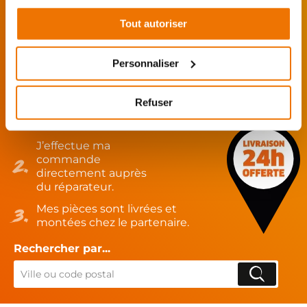
De l’achat de
pièces motos
d’occasion garanties
Tout autoriser
jusqu'à la révision complète de votre
moto
,
retrouvez notre réseau de réparateurs et de
Personnaliser
garages partenaires.
Refuser
Je choisis mon réparateur et me
présente au garage.
J’effectue ma
commande
directement auprès
du réparateur.
Mes pièces sont livrées et
montées chez le partenaire.
Rechercher par...