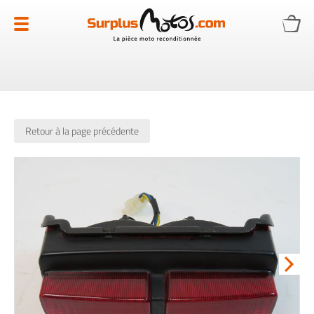
Allez
au
contenu
Retour à la page précédente
Skip
to
the
end
of
the
images
gallery