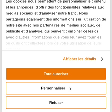
Les cookies nous permettent de personnaliser le contenu
Ajouter au panier
et les annonces, d'offrir des fonctionnalités relatives aux
en stock
médias sociaux et d'analyser notre trafic. Nous
partageons également des informations sur l'utilisation de
FEU ARRIERE
notre site avec nos partenaires de médias sociaux, de
RÉF :
18137
publicité et d'analyse, qui peuvent combiner celles-ci
avec d'autres informations que vous leur avez fournies
YAMAHA FZS 600 FAZER
+ de photos
600
ou qu'ils ont collectées lors de votre utilisation de leurs
2000 - 2001
services.
Afficher les détails
Informations sur le véhicule
19
,90 € TTC
Ajouter au panier
Tout autoriser
en stock
Personnaliser
FEU ARRIERE
RÉF :
20033
Refuser
+ de photos
YAMAHA FZS 600 FAZER