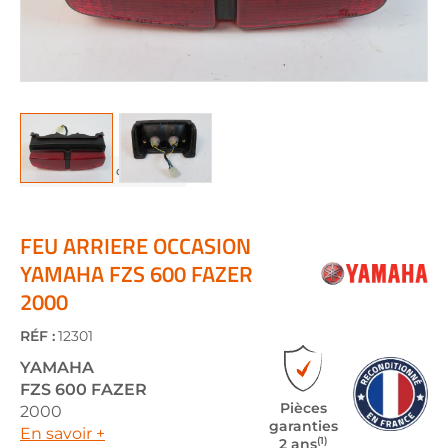
Skip
to
the
FEU ARRIERE OCCASION
beginning
YAMAHA FZS 600 FAZER
of
2000
the
images
gallery
RÉF :
12301
YAMAHA
FZS 600 FAZER
Pièces
2000
garanties
En savoir +
(1)
2 ans