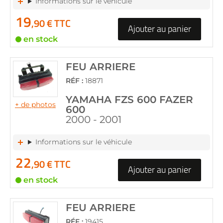
Informations sur le véhicule
19
,90 € TTC
Ajouter au panier
en stock
FEU ARRIERE
RÉF :
18871
YAMAHA FZS 600 FAZER
+ de photos
600
2000 - 2001
Informations sur le véhicule
22
,90 € TTC
Ajouter au panier
en stock
FEU ARRIERE
RÉF :
19415