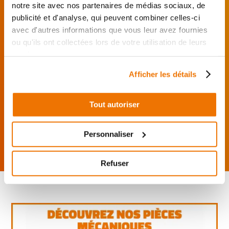
notre site avec nos partenaires de médias sociaux, de
publicité et d'analyse, qui peuvent combiner celles-ci
Je choisis mon réparateur et me
avec d'autres informations que vous leur avez fournies
présente au garage.
ou qu'ils ont collectées lors de votre utilisation de leurs
J’effectue ma
services.
commande
directement auprès
Afficher les détails
du réparateur.
Mes pièces sont livrées et
Tout autoriser
montées chez le partenaire.
Rechercher par...
Personnaliser
Refuser