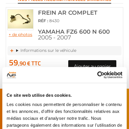
FREIN AR COMPLET
RÉF :
8430
YAMAHA FZ6 600 N 600
+ de photos
2005 - 2007
Informations sur le véhicule
59
,90 € TTC
Ajouter au panier
en stock
FAITES MONTER VOTRE PIÈCE !
Ce site web utilise des cookies.
Les cookies nous permettent de personnaliser le contenu
De l’achat de
pièces motos
d’occasion garanties
et les annonces, d'offrir des fonctionnalités relatives aux
jusqu'à la révision complète de votre
moto
,
médias sociaux et d'analyser notre trafic. Nous
retrouvez notre réseau de réparateurs et de
partageons également des informations sur l'utilisation de
garages partenaires.