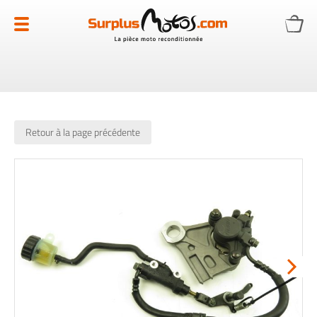
Allez
au
contenu
Retour à la page précédente
Skip
to
the
end
of
the
images
gallery