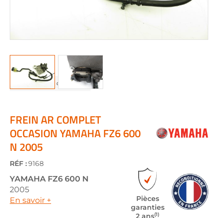
Skip
to
the
FREIN AR COMPLET
beginning
OCCASION YAMAHA FZ6 600
of
N 2005
the
images
gallery
RÉF :
9168
YAMAHA
FZ6 600 N
2005
Pièces
En savoir +
garanties
(1)
2 ans