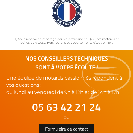
(1) Sous réserve de montage par un professionnel. (2) Hors moteurs et
boîtes de vitesse. Hors régions et départements d’Outre-mer.
NOS CONSEILLERS TECHNIQUES
SONT À VOTRE ÉCOUTE !
Une équipe de motards passionnés répondent à
vos questions :
du lundi au vendredi de 9h à 12h et de 14h à 17h
05 63 42 21 24
ou
Formulaire de contact