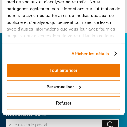
Informations sur le véhicule
médias sociaux et d'analyser notre trafic. Nous
partageons également des informations sur l'utilisation de
119
,00 € TTC
Ajouter au panier
notre site avec nos partenaires de médias sociaux, de
en stock
publicité et d'analyse, qui peuvent combiner celles-ci
avec d'autres informations que vous leur avez fournies
ou qu'ils ont collectées lors de votre utilisation de leurs
CONNECTEZ-VOUS AVEC VOTRE
services.
RÉPARATEUR FAVORI
Afficher les détails
Avec Surplus Motos, bénéficiez de l’expertise
Tout autoriser
technique de notre réseau de Réparateurs-
Distributeurs. De l’achat de
pièces scooters
Personnaliser
d’occasion garanties à la révision complète de
votre 2 roues, trouvez le garage le plus proche de
chez vous.
Refuser
Rechercher par...