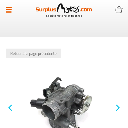
Allez
au
contenu
Retour à la page précédente
Skip
to
the
end
of
the
images
gallery