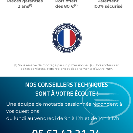
Pièces garanties
Port offert
Paiement
(1)
(2)
2 ans
dès 80 €
100% sécurisé
(1) Sous réserve de montage par un professionnel. (2) Hors moteurs et
boîtes de vitesse. Hors régions et départements d’Outre-mer.
NOS CONSEILLERS TECHNIQUES
SONT À VOTRE ÉCOUTE !
Une équipe de motards passionnés répondent à
vos questions :
du lundi au vendredi de 9h à 12h et de 14h à 17h