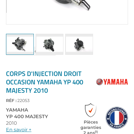
Skip
to
the
CORPS D'INJECTION DROIT
beginning
OCCASION YAMAHA YP 400
of
MAJESTY 2010
the
images
gallery
RÉF :
22053
YAMAHA
YP 400 MAJESTY
Pièces
2010
garanties
En savoir +
(1)
2 ans