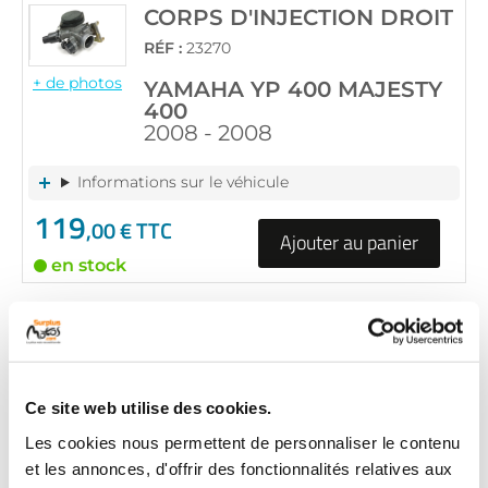
CORPS D'INJECTION DROIT
RÉF :
23270
+ de photos
YAMAHA YP 400 MAJESTY
400
2008 - 2008
Informations sur le véhicule
119
,00 € TTC
Ajouter au panier
en stock
CORPS D'INJECTION DROIT
RÉF :
28073
YAMAHA YP 400 MAJESTY
Ce site web utilise des cookies.
+ de photos
400
2008 - 2008
Les cookies nous permettent de personnaliser le contenu
et les annonces, d'offrir des fonctionnalités relatives aux