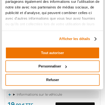
partageons également des informations sur l'utilisation de
+ de photos
notre site avec nos partenaires de médias sociaux, de
YAMAHA YP 400 MAJESTY
400
publicité et d'analyse, qui peuvent combiner celles-ci
2008 - 2008
avec d'autres informations que vous leur avez fournies
ou qu'ils ont collectées lors de votre utilisation de leurs
Informations sur le véhicule
services.
22
,90 € TTC
Afficher les détails
Ajouter au panier
en stock
Tout autoriser
CABLE D'ACCELERATEUR
RÉF :
10205
Personnaliser
YAMAHA YP 400 MAJESTY
+ de photos
400
Refuser
2008 - 2008
Informations sur le véhicule
19
,90 € TTC