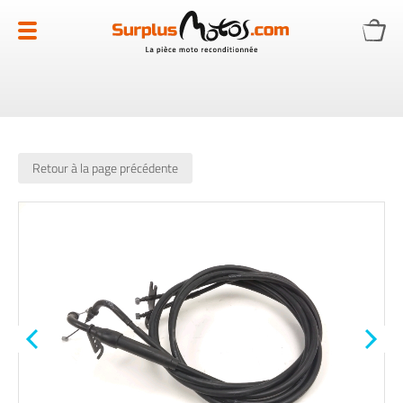
Allez
au
contenu
Retour à la page précédente
Skip
to
the
end
of
the
images
gallery