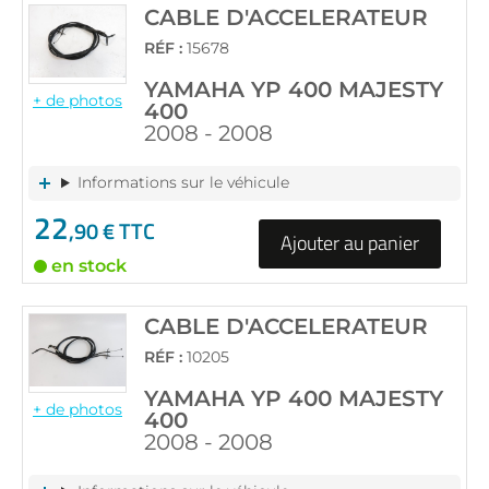
CABLE D'ACCELERATEUR
RÉF :
15678
YAMAHA YP 400 MAJESTY
+ de photos
400
2008 - 2008
Informations sur le véhicule
22
,90 € TTC
Ajouter au panier
en stock
CABLE D'ACCELERATEUR
RÉF :
10205
YAMAHA YP 400 MAJESTY
+ de photos
400
2008 - 2008