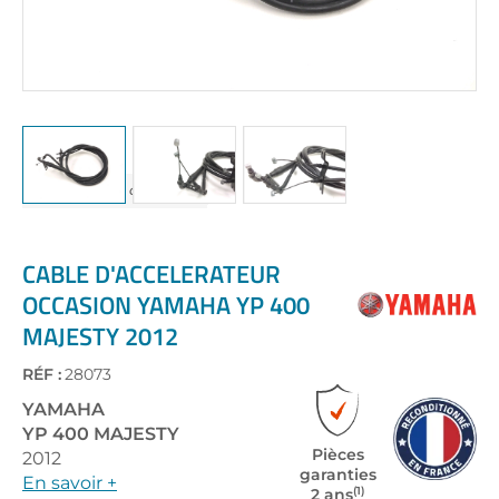
Skip
to
the
CABLE D'ACCELERATEUR
beginning
OCCASION YAMAHA YP 400
of
MAJESTY 2012
the
images
gallery
RÉF :
28073
YAMAHA
YP 400 MAJESTY
Pièces
2012
garanties
En savoir +
(1)
2 ans