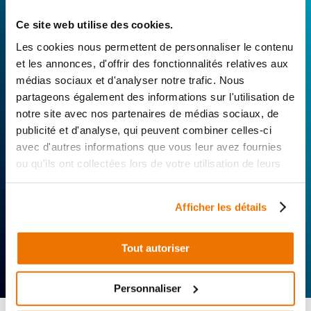
Avec Surplus Motos, bénéficiez de l’expertise
technique de notre réseau de Réparateurs-
Ce site web utilise des cookies.
Distributeurs. De l’achat de
pièces scooters
Les cookies nous permettent de personnaliser le contenu
d’occasion garanties à la révision complète de
et les annonces, d'offrir des fonctionnalités relatives aux
votre 2 roues, trouvez le garage le plus proche de
médias sociaux et d'analyser notre trafic. Nous
chez vous.
partageons également des informations sur l'utilisation de
notre site avec nos partenaires de médias sociaux, de
Rechercher par...
publicité et d'analyse, qui peuvent combiner celles-ci
avec d'autres informations que vous leur avez fournies
ou qu'ils ont collectées lors de votre utilisation de leurs
services.
Afficher les détails
Tout autoriser
Expertise
Réactivité
Livraison 24h
technique
Offerte
Personnaliser