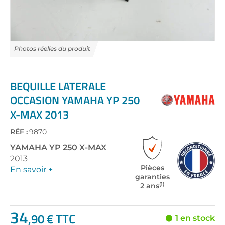
Skip
to
the
BEQUILLE LATERALE
beginning
OCCASION YAMAHA YP 250
of
X-MAX 2013
the
images
gallery
RÉF :
9870
YAMAHA
YP 250 X-MAX
2013
Pièces
En savoir +
garanties
(1)
2 ans
34
,90 € TTC
1 en stock