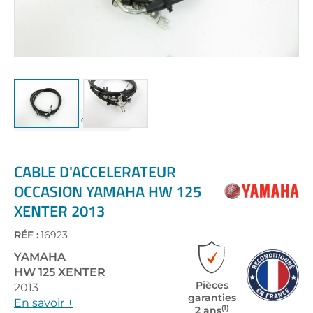
Skip
to
the
CABLE D'ACCELERATEUR
beginning
OCCASION YAMAHA HW 125
of
XENTER 2013
the
images
gallery
RÉF :
16923
YAMAHA
HW 125 XENTER
Pièces
2013
garanties
En savoir +
(1)
2 ans