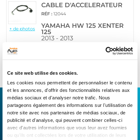
CABLE D'ACCELERATEUR
RÉF :
12044
YAMAHA HW 125 XENTER
+ de photos
125
2013 - 2013
Informations sur le véhicule
17
,90 € TTC
Ajouter au panier
Ce site web utilise des cookies.
en stock
Les cookies nous permettent de personnaliser le contenu
et les annonces, d'offrir des fonctionnalités relatives aux
CONNECTEZ-VOUS AVEC VOTRE
médias sociaux et d'analyser notre trafic. Nous
partageons également des informations sur l'utilisation de
RÉPARATEUR FAVORI
notre site avec nos partenaires de médias sociaux, de
publicité et d'analyse, qui peuvent combiner celles-ci
Avec Surplus Motos, bénéficiez de l’expertise
avec d'autres informations que vous leur avez fournies
technique de notre réseau de Réparateurs-
ou qu'ils ont collectées lors de votre utilisation de leurs