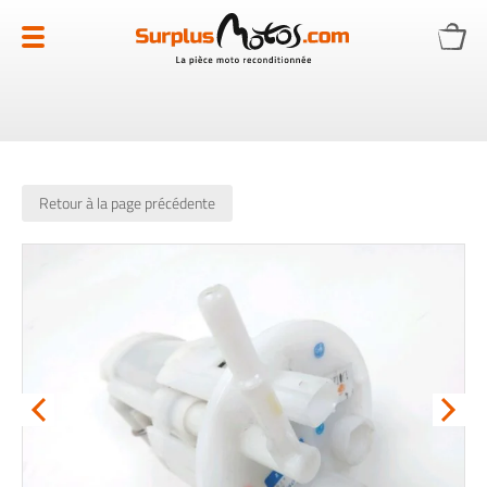
Allez
au
contenu
Retour à la page précédente
Skip
to
the
end
of
the
images
gallery