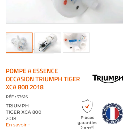
Skip
to
the
POMPE A ESSENCE
beginning
OCCASION TRIUMPH TIGER
of
XCA 800 2018
the
images
gallery
RÉF :
37616
TRIUMPH
TIGER XCA 800
Pièces
2018
garanties
En savoir +
(1)
2 ans