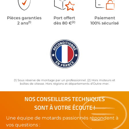
Pièces garanties
Port offert
Paiement
(1)
(2)
2 ans
dès 80 €
100% sécurisé
(1) Sous réserve de montage par un professionnel. (2) Hors moteurs et
boîtes de vitesse. Hors régions et départements d’Outre-mer.
NOS CONSEILLERS TECHNIQUES
SONT À VOTRE ÉCOUTE !
Une équipe de motards passionnés répondent à
vos questions :