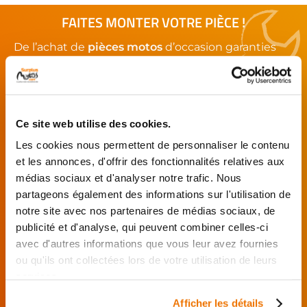
FAITES MONTER VOTRE PIÈCE !
De l’achat de
pièces motos
d’occasion garanties
jusqu'à la révision complète de votre
moto
,
retrouvez notre réseau de réparateurs et de
garages partenaires.
Ce site web utilise des cookies.
Je choisis mon réparateur et me
Les cookies nous permettent de personnaliser le contenu
présente au garage.
et les annonces, d'offrir des fonctionnalités relatives aux
J’effectue ma
médias sociaux et d'analyser notre trafic. Nous
commande
partageons également des informations sur l'utilisation de
directement auprès
notre site avec nos partenaires de médias sociaux, de
du réparateur.
publicité et d'analyse, qui peuvent combiner celles-ci
Mes pièces sont livrées et
avec d'autres informations que vous leur avez fournies
montées chez le partenaire.
ou qu'ils ont collectées lors de votre utilisation de leurs
Rechercher par...
services.
Afficher les détails