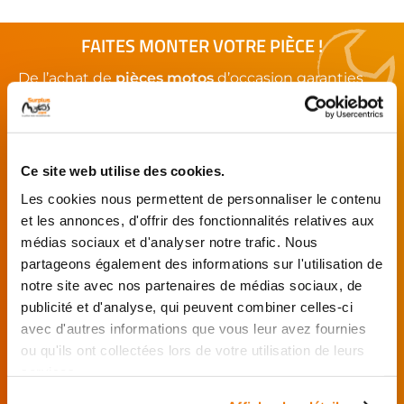
FAITES MONTER VOTRE PIÈCE !
De l’achat de
pièces motos
d’occasion garanties
jusqu'à la révision complète de votre
moto
,
retrouvez notre réseau de réparateurs et de
garages partenaires.
Ce site web utilise des cookies.
Je choisis mon réparateur et me
Les cookies nous permettent de personnaliser le contenu
présente au garage.
et les annonces, d'offrir des fonctionnalités relatives aux
médias sociaux et d'analyser notre trafic. Nous
J’effectue ma
commande
partageons également des informations sur l'utilisation de
directement auprès
notre site avec nos partenaires de médias sociaux, de
du réparateur.
publicité et d'analyse, qui peuvent combiner celles-ci
Mes pièces sont livrées et
avec d'autres informations que vous leur avez fournies
montées chez le partenaire.
ou qu'ils ont collectées lors de votre utilisation de leurs
services.
Rechercher par...