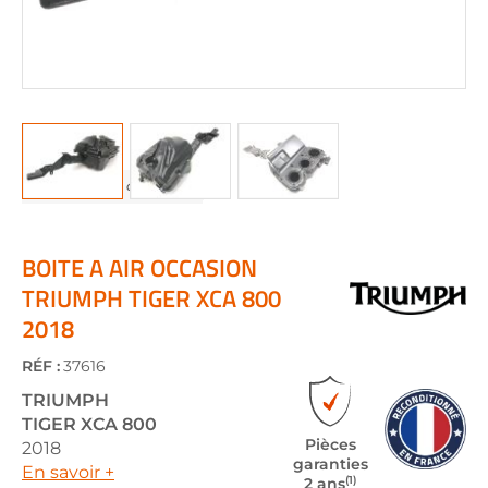
Skip
to
the
BOITE A AIR OCCASION
beginning
TRIUMPH TIGER XCA 800
of
2018
the
images
gallery
RÉF :
37616
TRIUMPH
TIGER XCA 800
Pièces
2018
garanties
En savoir +
(1)
2 ans