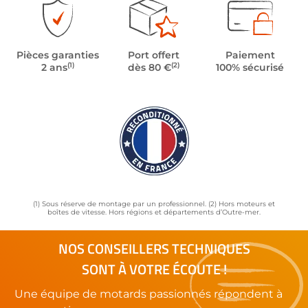
Pièces garanties
Port offert
Paiement
(1)
(2)
2 ans
dès 80 €
100% sécurisé
(1) Sous réserve de montage par un professionnel. (2) Hors moteurs et
boîtes de vitesse. Hors régions et départements d’Outre-mer.
NOS CONSEILLERS TECHNIQUES
SONT À VOTRE ÉCOUTE !
Une équipe de motards passionnés répondent à