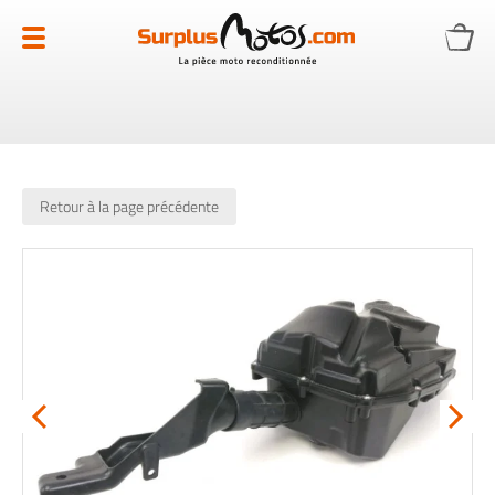
Allez
au
contenu
Retour à la page précédente
Skip
to
the
end
of
the
images
gallery