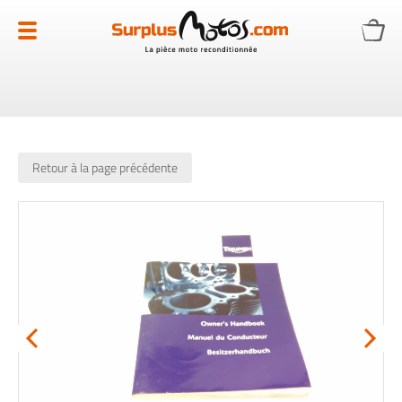
Allez
au
contenu
Retour à la page précédente
Skip
to
the
end
of
the
images
gallery