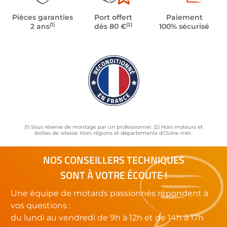
Pièces garanties
Port offert
Paiement
(1)
(2)
2 ans
dès 80 €
100% sécurisé
(1) Sous réserve de montage par un professionnel. (2) Hors moteurs et
boîtes de vitesse. Hors régions et départements d’Outre-mer.
NOS CONSEILLERS TECHNIQUES
SONT À VOTRE ÉCOUTE !
Une équipe de motards passionnés répondent à
vos questions :
du lundi au vendredi de 9h à 12h et de 14h à 17h