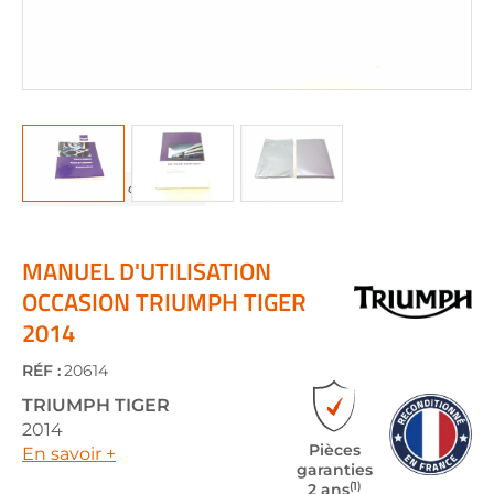
Skip
to
the
MANUEL D'UTILISATION
beginning
OCCASION TRIUMPH TIGER
of
2014
the
images
gallery
RÉF :
20614
TRIUMPH
TIGER
2014
Pièces
En savoir +
garanties
(1)
2 ans