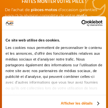
FAITES MONTER VOTRE PIÈCE !
De l’achat de
pièces motos
d’occasion garanties
jusqu'à la révision complète de votre
moto
,
retrouvez notre réseau de réparateurs et de
garages partenaires.
Ce site web utilise des cookies.
Je choisis mon réparateur et me
présente au garage.
Les cookies nous permettent de personnaliser le contenu
et les annonces, d'offrir des fonctionnalités relatives aux
J’effectue ma
commande
médias sociaux et d'analyser notre trafic. Nous
directement auprès
partageons également des informations sur l'utilisation de
du réparateur.
notre site avec nos partenaires de médias sociaux, de
Mes pièces sont livrées et
publicité et d'analyse, qui peuvent combiner celles-ci
montées chez le partenaire.
avec d'autres informations que vous leur avez fournies
ou qu'ils ont collectées lors de votre utilisation de leurs
Rechercher par...
services.
Afficher les détails