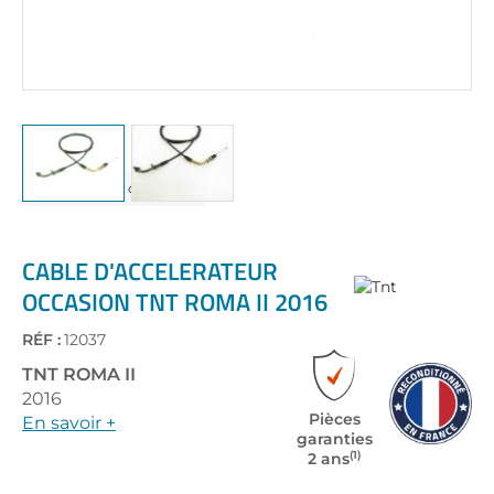
Skip
to
the
CABLE D'ACCELERATEUR
beginning
OCCASION TNT ROMA II 2016
of
the
RÉF :
12037
images
gallery
TNT
ROMA II
2016
Pièces
En savoir +
garanties
(1)
2 ans