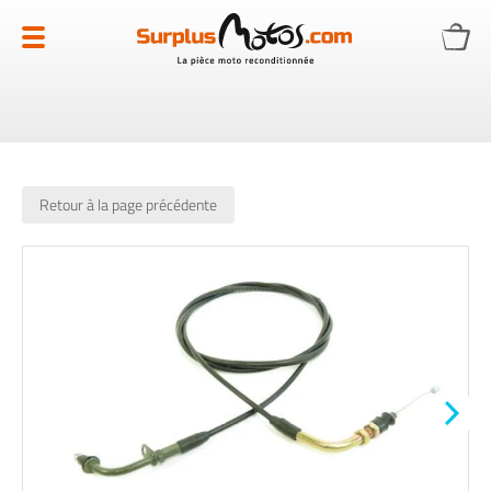
Allez
au
contenu
Retour à la page précédente
Skip
to
the
end
of
the
images
gallery