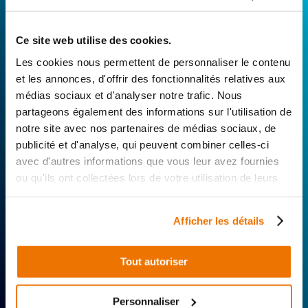
Avec Surplus Motos, bénéficiez de l’expertise
Ce site web utilise des cookies.
technique de notre réseau de Réparateurs-
Les cookies nous permettent de personnaliser le contenu
Distributeurs. De l’achat de
pièces scooters
et les annonces, d'offrir des fonctionnalités relatives aux
d’occasion garanties à la révision complète de
médias sociaux et d'analyser notre trafic. Nous
votre 2 roues, trouvez le garage le plus proche de
partageons également des informations sur l'utilisation de
chez vous.
notre site avec nos partenaires de médias sociaux, de
publicité et d'analyse, qui peuvent combiner celles-ci
Rechercher par...
avec d'autres informations que vous leur avez fournies
ou qu'ils ont collectées lors de votre utilisation de leurs
services.
Afficher les détails
Tout autoriser
Expertise
Réactivité
Livraison 24h
technique
Offerte
Personnaliser