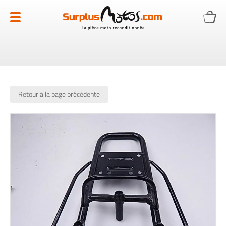
Allez
au
contenu
Retour à la page précédente
Skip
to
the
end
of
the
images
gallery