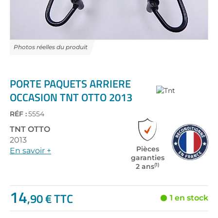
Skip
to
the
PORTE PAQUETS ARRIERE
beginning
OCCASION TNT OTTO 2013
of
the
RÉF :
5554
images
gallery
TNT
OTTO
2013
Pièces
En savoir +
garanties
(1)
2 ans
14
,90 € TTC
1 en stock