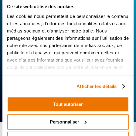
technique de notre réseau de Réparateurs-
Ce site web utilise des cookies.
Distributeurs. De l’achat de
pièces scooters
d’occasion garanties à la révision complète de
Les cookies nous permettent de personnaliser le contenu
votre 2 roues, trouvez le garage le plus proche de
et les annonces, d'offrir des fonctionnalités relatives aux
chez vous.
médias sociaux et d'analyser notre trafic. Nous
partageons également des informations sur l'utilisation de
Rechercher par...
notre site avec nos partenaires de médias sociaux, de
publicité et d'analyse, qui peuvent combiner celles-ci
avec d'autres informations que vous leur avez fournies
ou qu'ils ont collectées lors de votre utilisation de leurs
services.
Afficher les détails
Expertise
Réactivité
Livraison 24h
Tout autoriser
technique
Offerte
Personnaliser