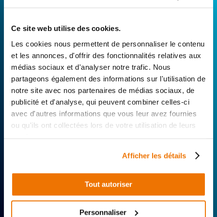
Avec Surplus Motos, bénéficiez de l’expertise
Ce site web utilise des cookies.
technique de notre réseau de Réparateurs-
Les cookies nous permettent de personnaliser le contenu
Distributeurs. De l’achat de
pièces scooters
et les annonces, d'offrir des fonctionnalités relatives aux
d’occasion garanties à la révision complète de
médias sociaux et d'analyser notre trafic. Nous
votre 2 roues, trouvez le garage le plus proche de
partageons également des informations sur l'utilisation de
chez vous.
notre site avec nos partenaires de médias sociaux, de
publicité et d'analyse, qui peuvent combiner celles-ci
Rechercher par...
avec d'autres informations que vous leur avez fournies
ou qu'ils ont collectées lors de votre utilisation de leurs
services.
Afficher les détails
Tout autoriser
Expertise
Réactivité
Livraison 24h
technique
Offerte
Personnaliser