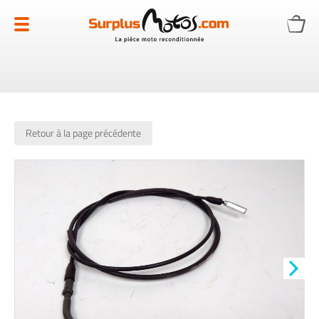
Allez
au
contenu
Retour à la page précédente
Skip
to
the
end
of
the
images
gallery