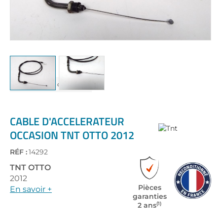
Skip
to
the
CABLE D'ACCELERATEUR
beginning
OCCASION TNT OTTO 2012
of
the
RÉF :
14292
images
gallery
TNT
OTTO
2012
Pièces
En savoir +
garanties
(1)
2 ans