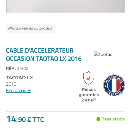
Skip
to
the
CABLE D'ACCELERATEUR
beginning
OCCASION TAOTAO LX 2016
of
the
RÉF :
31402
images
gallery
TAOTAO
LX
2016
Pièces
En savoir +
garanties
(1)
2 ans
14
,90 € TTC
1 en stock