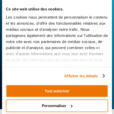
Avec Surplus Motos, bénéficiez de l’expertise
technique de notre réseau de Réparateurs-
Ce site web utilise des cookies.
Distributeurs. De l’achat de
pièces scooters
Les cookies nous permettent de personnaliser le contenu
d’occasion garanties à la révision complète de
et les annonces, d'offrir des fonctionnalités relatives aux
votre 2 roues, trouvez le garage le plus proche de
médias sociaux et d'analyser notre trafic. Nous
chez vous.
partageons également des informations sur l'utilisation de
notre site avec nos partenaires de médias sociaux, de
Rechercher par...
publicité et d'analyse, qui peuvent combiner celles-ci
avec d'autres informations que vous leur avez fournies
ou qu'ils ont collectées lors de votre utilisation de leurs
services.
Afficher les détails
Tout autoriser
Expertise
Réactivité
Livraison 24h
technique
Offerte
Personnaliser