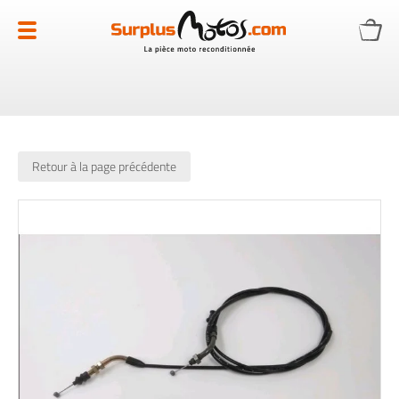
Allez
au
contenu
Retour à la page précédente
Skip
to
the
end
of
the
images
gallery