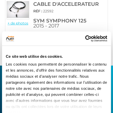
CABLE D'ACCELERATEUR
RÉF :
22592
SYM SYMPHONY 125
+ de photos
2015 - 2017
Informations sur le véhicule
17
,90 € TTC
Ajouter au panier
en stock
Ce site web utilise des cookies.
Les cookies nous permettent de personnaliser le contenu
et les annonces, d'offrir des fonctionnalités relatives aux
CONNECTEZ-VOUS AVEC VOTRE
médias sociaux et d'analyser notre trafic. Nous
RÉPARATEUR FAVORI
partageons également des informations sur l'utilisation de
notre site avec nos partenaires de médias sociaux, de
publicité et d'analyse, qui peuvent combiner celles-ci
Avec Surplus Motos, bénéficiez de l’expertise
avec d'autres informations que vous leur avez fournies
technique de notre réseau de Réparateurs-
ou qu'ils ont collectées lors de votre utilisation de leurs
Distributeurs. De l’achat de
pièces scooters
services.