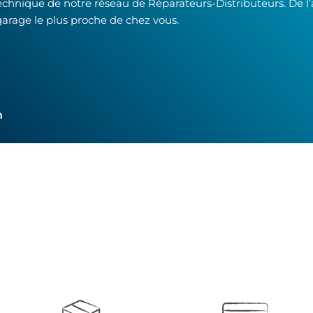
technique de notre réseau de Réparateurs-Distributeurs. De l
garage le plus proche de chez vous.
h