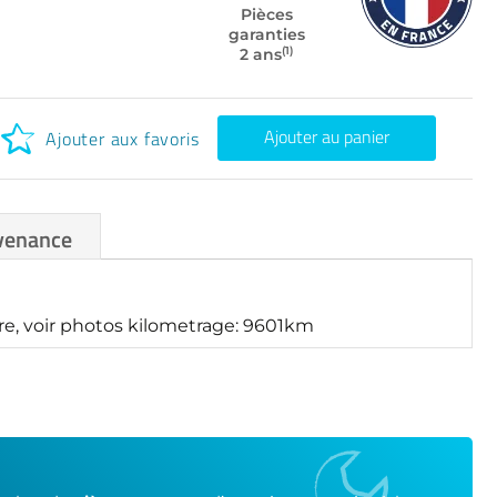
Pièces
garanties
(1)
2 ans
Ajouter au panier
Ajouter aux favoris
venance
e, voir photos kilometrage: 9601km