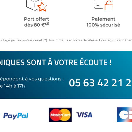
Port offert
Paiement
(2)
dès 80 €
100% sécurisé
ontage par un professionnel. (2) Hors moteurs et boîtes de vitesse. Hors régions et dép
IQUES SONT À VOTRE ÉCOUTE !
05 63 42 21 
épondent à vos questions :
e 14h à 17h