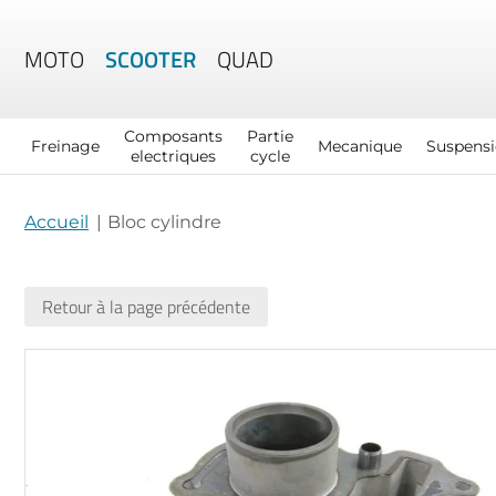
MOTO
SCOOTER
QUAD
Composants
Partie
Freinage
Mecanique
Suspens
electriques
cycle
Accueil
Bloc cylindre
Retour à la page précédente
Skip
to
the
end
of
the
images