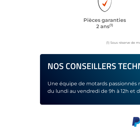
Pièces garanties
(1)
2 ans
(1) Sous réserve de m
NOS CONSEILLERS TECHN
Une équipe de motards passionnés r
du lundi au vendredi de 9h à 12h et d