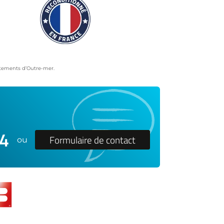
artements d’Outre-mer.
24
Formulaire de contact
ou