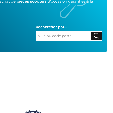
’achat de
pièces scooters
d’occasion garanties à la
Rechercher par...