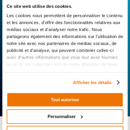
technique de notre réseau de Réparateurs-
Ce site web utilise des cookies.
Distributeurs. De l’achat de
pièces scooters
d’occasion garanties à la révision complète de
Les cookies nous permettent de personnaliser le contenu
votre 2 roues, trouvez le garage le plus proche de
et les annonces, d'offrir des fonctionnalités relatives aux
chez vous.
médias sociaux et d'analyser notre trafic. Nous
partageons également des informations sur l'utilisation de
Rechercher par...
notre site avec nos partenaires de médias sociaux, de
publicité et d'analyse, qui peuvent combiner celles-ci
avec d'autres informations que vous leur avez fournies
ou qu'ils ont collectées lors de votre utilisation de leurs
services.
Afficher les détails
Expertise
Réactivité
Livraison 24h
Tout autoriser
technique
Offerte
Personnaliser