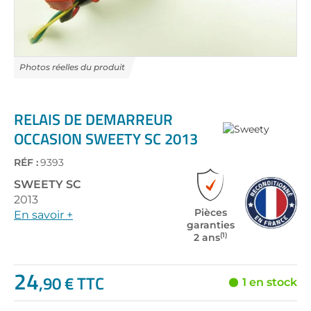
Skip
to
the
RELAIS DE DEMARREUR
beginning
OCCASION SWEETY SC 2013
of
the
RÉF :
9393
images
gallery
SWEETY
SC
2013
Pièces
En savoir +
garanties
(1)
2 ans
24
,90 € TTC
1 en stock