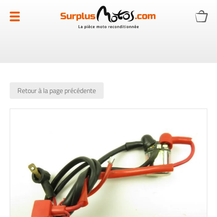
Allez
au
contenu
Retour à la page précédente
Skip
to
the
end
of
the
images
gallery