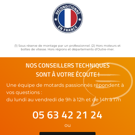
(1) Sous réserve de montage par un professionnel. (2) Hors moteurs et
boîtes de vitesse. Hors régions et départements d’Outre-mer.
NOS CONSEILLERS TECHNIQUES
SONT À VOTRE ÉCOUTE !
Une équipe de motards passionnés répondent à
vos questions :
du lundi au vendredi de 9h à 12h et de 14h à 17h
05 63 42 21 24
ou