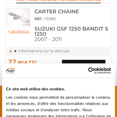
CARTER CHAINE
RÉF :
70380
SUZUKI GSF 1250 BANDIT S
+ de photos
1250
2007 - 2011
Informations sur le véhicule
22
,90 € TTC
Ajouter au panier
en stock
Ce site web utilise des cookies.
FAITES MONTER VOTRE PIÈCE !
Les cookies nous permettent de personnaliser le contenu
De l’achat de
pièces motos
d’occasion garanties
et les annonces, d'offrir des fonctionnalités relatives aux
jusqu'à la révision complète de votre
moto
,
médias sociaux et d'analyser notre trafic. Nous
retrouvez notre réseau de réparateurs et de
partageons également des informations sur l'utilisation de