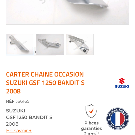
Skip
to
the
CARTER CHAINE OCCASION
beginning
SUZUKI GSF 1250 BANDIT S
of
2008
the
images
gallery
RÉF :
66165
SUZUKI
GSF 1250 BANDIT S
Pièces
2008
garanties
En savoir +
(1)
2 ans