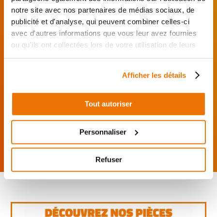
garages partenaires.
notre site avec nos partenaires de médias sociaux, de
publicité et d'analyse, qui peuvent combiner celles-ci
avec d'autres informations que vous leur avez fournies
Je choisis mon réparateur et me
présente au garage.
ou qu'ils ont collectées lors de votre utilisation de leurs
services.
J’effectue ma
commande
Afficher les détails
directement auprès
du réparateur.
Tout autoriser
Mes pièces sont livrées et
montées chez le partenaire.
Personnaliser
Rechercher par...
Refuser