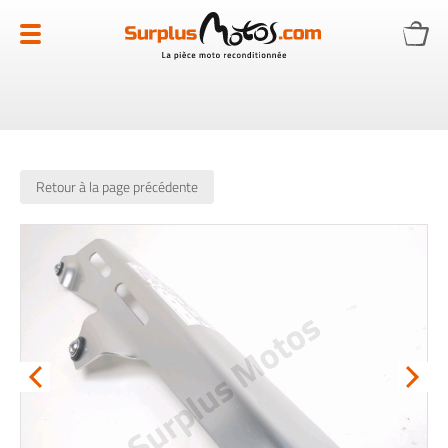
Allez
au
contenu
Retour à la page précédente
Skip
to
the
end
of
the
images
gallery