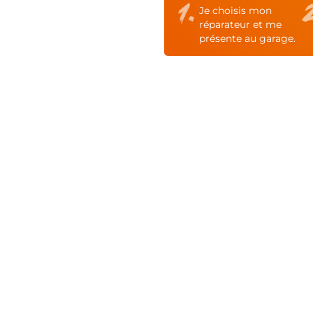
Je choisis mon
réparateur et me
présente au garage.