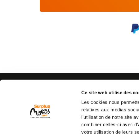
AIDE
CONTACTEZ-NOUS
Espace pro
Par e-mail :
Cliquez ici
Ce site web utilise des co
05 63 42 
Mon compte
Par téléphone :
Les cookies nous permetten
Qui sommes nous
(coût d'un appel local)
relatives aux médias socia
C.G.V
l'utilisation de notre site
Mentions légales
combiner celles-ci avec d'
Vie privée
votre utilisation de leurs s
Commande et livraison