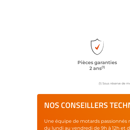
Pièces garanties
(1)
2 ans
(1) Sous réserve de m
NOS CONSEILLERS TECHN
Une équipe de motards passionnés r
du lundi au vendredi de 9h à 12h et d