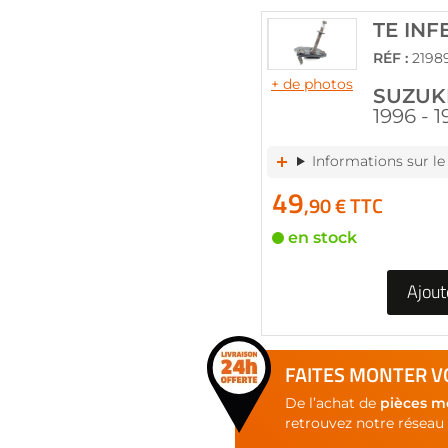
of
the
TE INF
images
RÉF :
2198
gallery
+ de photos
SUZUKI
1996 - 
Informations sur le
49
,90 € TTC
en stock
Ajout
FAITES MONTER VO
De l’achat de
pièces m
retrouvez notre réseau 