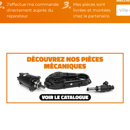
Recher
J’effectue ma commande
Mes pièces sont
directement auprès du
livrées et montées
réparateur.
chez le partenaire.