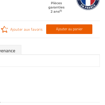
Pièces
garanties
(1)
2 ans
Ajouter au panier
Ajouter aux favoris
venance
S