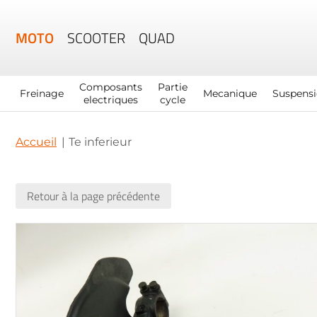
MOTO
SCOOTER
QUAD
Composants
Partie
Freinage
Mecanique
Suspens
electriques
cycle
Accueil
Te inferieur
Retour à la page précédente
Skip
to
the
end
of
the
images