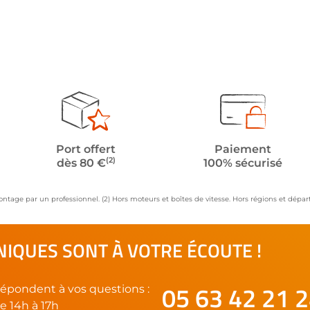
Port offert
Paiement
(2)
dès 80 €
100% sécurisé
ontage par un professionnel. (2) Hors moteurs et boîtes de vitesse. Hors régions et dép
IQUES SONT À VOTRE ÉCOUTE !
05 63 42 21 
épondent à vos questions :
e 14h à 17h