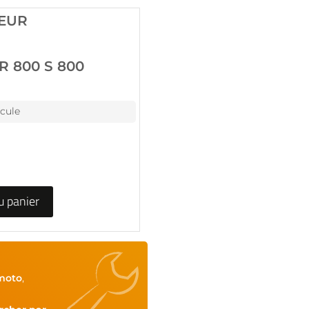
IEUR
R 800 S 800
icule
u panier
moto
,