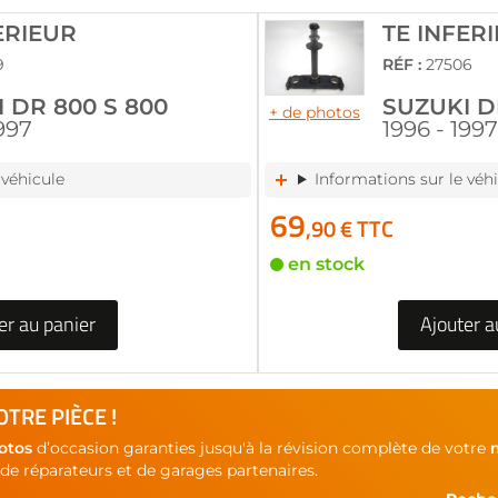
ERIEUR
TE INFER
9
RÉF :
27506
 DR 800 S 800
SUZUKI D
+ de photos
1997
1996 - 1997
 véhicule
Informations sur le véh
69
,90 € TTC
en stock
er au panier
Ajouter a
TRE PIÈCE !
otos
d’occasion garanties jusqu'à la révision complète de votre
de réparateurs et de garages partenaires.