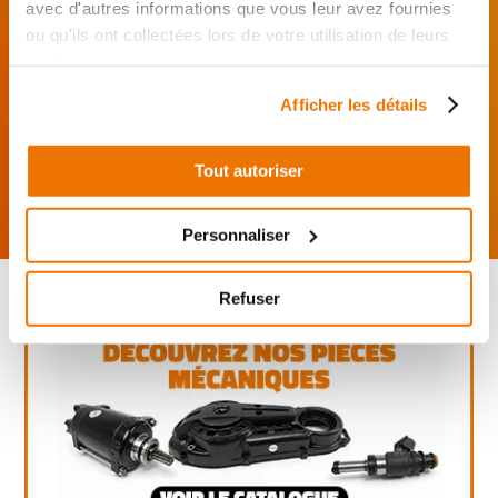
J’effectue ma
avec d'autres informations que vous leur avez fournies
commande
ou qu'ils ont collectées lors de votre utilisation de leurs
directement auprès
services.
du réparateur.
Mes pièces sont livrées et
Afficher les détails
montées chez le partenaire.
Rechercher par...
Tout autoriser
Personnaliser
Refuser