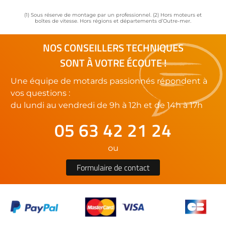
(1) Sous réserve de montage par un professionnel. (2) Hors moteurs et
boîtes de vitesse. Hors régions et départements d’Outre-mer.
NOS CONSEILLERS TECHNIQUES
SONT À VOTRE ÉCOUTE !
Une équipe de motards passionnés répondent à
vos questions :
du lundi au vendredi de 9h à 12h et de 14h à 17h
05 63 42 21 24
ou
Formulaire de contact