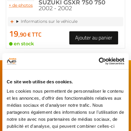
SUZUKI GSXR 750 750
+ de photos
2002 - 2002
Informations sur le véhicule
19
,90 € TTC
Ajouter au panier
en stock
FAITES MONTER VOTRE PIÈCE !
De l’achat de
pièces motos
d’occasion garanties
Ce site web utilise des cookies.
jusqu'à la révision complète de votre
moto
,
Les cookies nous permettent de personnaliser le contenu
retrouvez notre réseau de réparateurs et de
et les annonces, d'offrir des fonctionnalités relatives aux
garages partenaires.
médias sociaux et d'analyser notre trafic. Nous
partageons également des informations sur l'utilisation de
Je choisis mon réparateur et me
notre site avec nos partenaires de médias sociaux, de
présente au garage.
publicité et d'analyse, qui peuvent combiner celles-ci