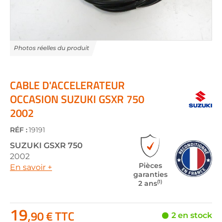
Skip
to
the
CABLE D'ACCELERATEUR
beginning
OCCASION SUZUKI GSXR 750
of
2002
the
images
gallery
RÉF :
19191
SUZUKI
GSXR 750
2002
Pièces
En savoir +
garanties
(1)
2 ans
19
,90 € TTC
2 en stock