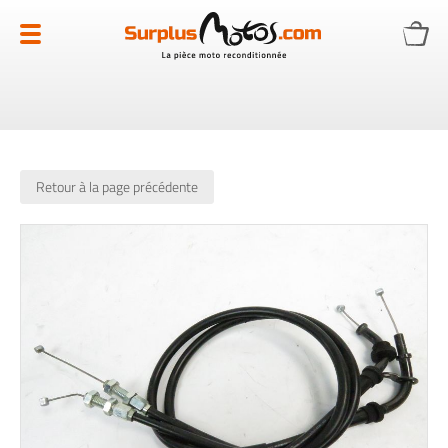
Allez
au
contenu
Retour à la page précédente
Skip
to
the
end
of
the
images
gallery