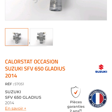
Skip
to
the
CALORSTAT OCCASION
beginning
SUZUKI SFV 650 GLADIUS
of
2014
the
images
gallery
RÉF :
57051
SUZUKI
SFV 650 GLADIUS
Pièces
2014
garanties
En savoir +
(1)
2 ans