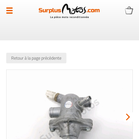
Allez
au
contenu
Retour à la page précédente
Skip
to
the
end
of
the
images
gallery