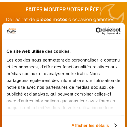
FAITES MONTER VOTRE PIÈCE !
De l’achat de
pièces motos
d’occasion garanties
jusqu'à la révision complète de votre
moto
,
retrouvez notre réseau de réparateurs et de
garages partenaires.
Ce site web utilise des cookies.
Je choisis mon réparateur et me
Les cookies nous permettent de personnaliser le contenu
présente au garage.
et les annonces, d'offrir des fonctionnalités relatives aux
J’effectue ma
médias sociaux et d'analyser notre trafic. Nous
commande
partageons également des informations sur l'utilisation de
directement auprès
notre site avec nos partenaires de médias sociaux, de
du réparateur.
publicité et d'analyse, qui peuvent combiner celles-ci
Mes pièces sont livrées et
avec d'autres informations que vous leur avez fournies
montées chez le partenaire.
ou qu'ils ont collectées lors de votre utilisation de leurs
Rechercher par...
services.
Afficher les détails