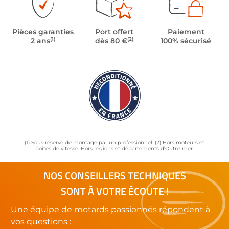
Pièces garanties
Port offert
Paiement
(1)
(2)
2 ans
dès 80 €
100% sécurisé
(1) Sous réserve de montage par un professionnel. (2) Hors moteurs et
boîtes de vitesse. Hors régions et départements d’Outre-mer.
NOS CONSEILLERS TECHNIQUES
SONT À VOTRE ÉCOUTE !
Une équipe de motards passionnés répondent à
vos questions :