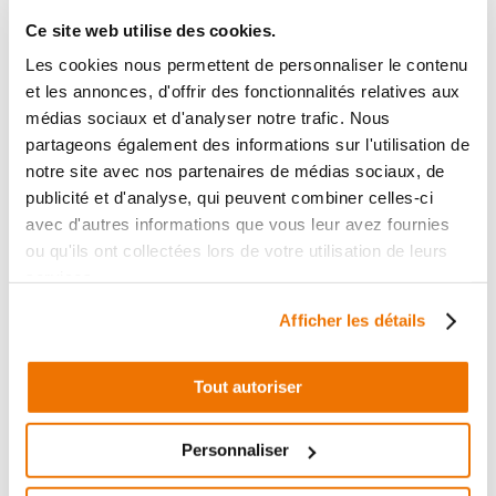
en stock
Ce site web utilise des cookies.
Les cookies nous permettent de personnaliser le contenu
VASE EXPANSION
et les annonces, d'offrir des fonctionnalités relatives aux
RÉF :
20850
médias sociaux et d'analyser notre trafic. Nous
partageons également des informations sur l'utilisation de
SUZUKI GSR 600 600
+ de photos
2008 - 2009
notre site avec nos partenaires de médias sociaux, de
publicité et d'analyse, qui peuvent combiner celles-ci
Informations sur le véhicule
avec d'autres informations que vous leur avez fournies
ou qu'ils ont collectées lors de votre utilisation de leurs
14
,90 € TTC
services.
Ajouter au panier
en stock
Afficher les détails
VASE EXPANSION
Tout autoriser
RÉF :
30431
SUZUKI GSR 600 600
Personnaliser
+ de photos
2008 - 2009