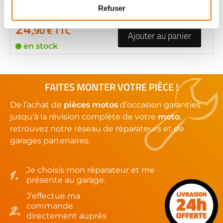
Informations sur le véhicule
Refuser
24
,90 € TTC
Ajouter au panier
en stock
FAITES MONTER VOTRE PIÈCE !
De l’achat de
pièces motos
d’occasion garanties
jusqu'à la révision complète de votre
moto
,
retrouvez notre réseau de réparateurs et de
garages partenaires.
Je choisis mon réparateur et me
présente au garage.
J’effectue ma
commande
directement auprès