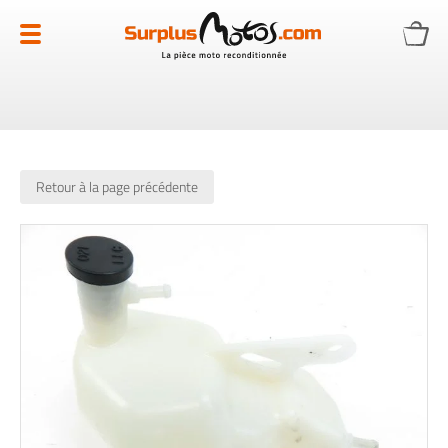
Allez
au
contenu
Retour à la page précédente
Skip
to
the
end
of
the
images
gallery