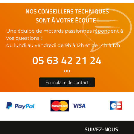
NOS CONSEILLERS TECHNIQUES
SONT À VOTRE ÉCOUTE !
Une équipe de motards passionnés répondent à
vos questions :
du lundi au vendredi de 9h à 12h et de 14h à 17h
05 63 42 21 24
ou
Formulaire de contact
SUIVEZ-NOUS