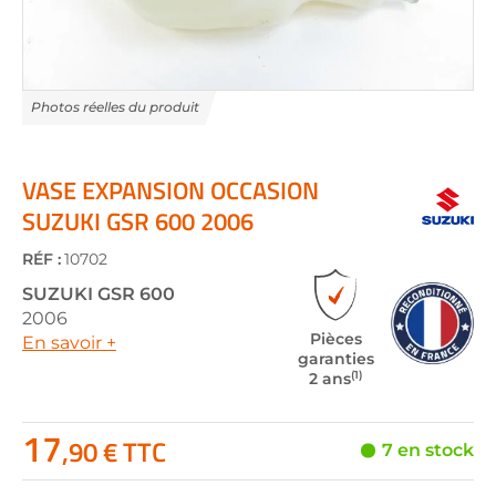
Skip
to
the
VASE EXPANSION OCCASION
beginning
SUZUKI GSR 600 2006
of
the
RÉF :
10702
images
gallery
SUZUKI
GSR 600
2006
Pièces
En savoir +
garanties
(1)
2 ans
17
,90 € TTC
7 en stock