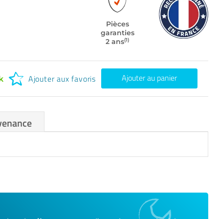
Pièces
garanties
(1)
2 ans
Ajouter au panier
Ajouter aux favoris
k
venance