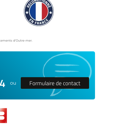
artements d’Outre-mer.
24
Formulaire de contact
ou