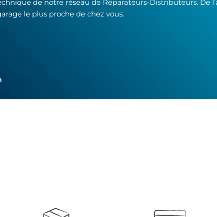
technique de notre réseau de Réparateurs-Distributeurs. De l
garage le plus proche de chez vous.
h