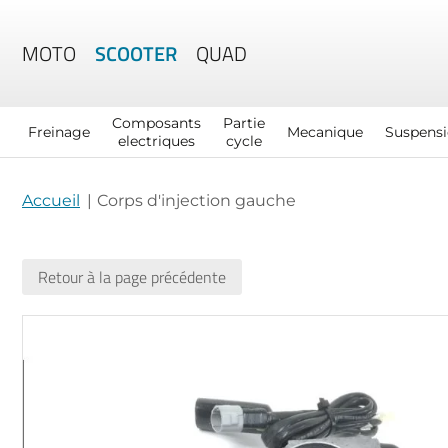
MOTO
SCOOTER
QUAD
Composants
Partie
Freinage
Mecanique
Suspens
electriques
cycle
Accueil
Corps d'injection gauche
Retour à la page précédente
Skip
to
the
end
of
the
images