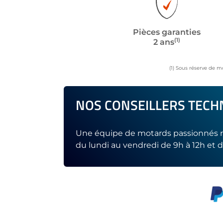
Pièces garanties
(1)
2 ans
(1) Sous réserve de m
NOS CONSEILLERS TECHN
Une équipe de motards passionnés r
du lundi au vendredi de 9h à 12h et d