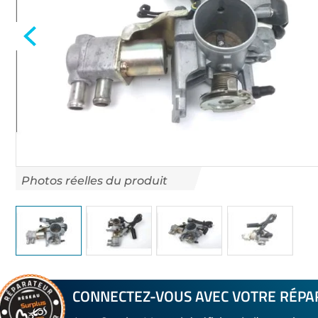
gallery
Skip
to
CONNECTEZ-VOUS AVEC VOTRE RÉPA
the
beginning