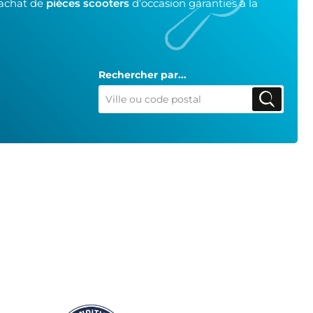
’achat de
pièces scooters
d’occasion garanties à la
Rechercher par...