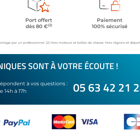
Port offert
Paiement
(2)
dès 80 €
100% sécurisé
ontage par un professionnel. (2) Hors moteurs et boîtes de vitesse. Hors régions et dép
IQUES SONT À VOTRE ÉCOUTE !
05 63 42 21 
épondent à vos questions :
e 14h à 17h