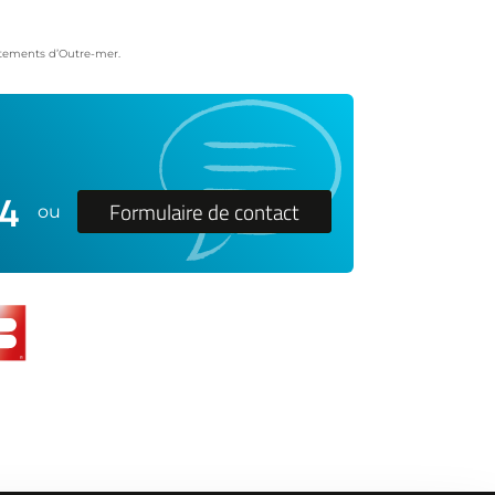
artements d’Outre-mer.
24
Formulaire de contact
ou