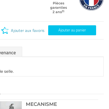
Pièces
garanties
(1)
2 ans
Ajouter au panier
Ajouter aux favoris
venance
 selle.
S
MECANISME