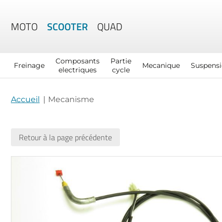
MOTO
SCOOTER
QUAD
Composants
Partie
Freinage
Mecanique
Suspens
electriques
cycle
Accueil
Mecanisme
Retour à la page précédente
Skip
to
the
end
of
the
images