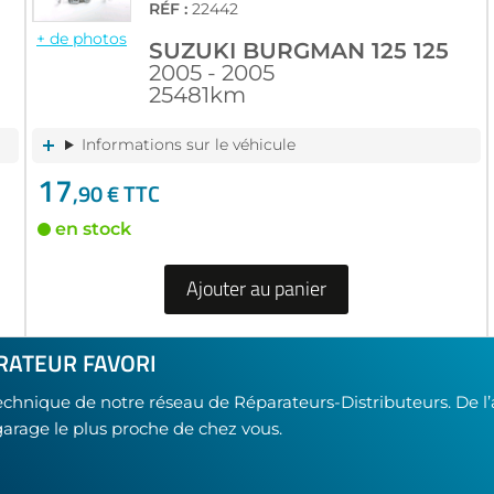
RÉF :
22442
+ de photos
SUZUKI BURGMAN 125 125
2005 - 2005
25481km
Informations sur le véhicule
17
,90 € TTC
en stock
Ajouter au panier
RATEUR FAVORI
technique de notre réseau de Réparateurs-Distributeurs. De l
garage le plus proche de chez vous.