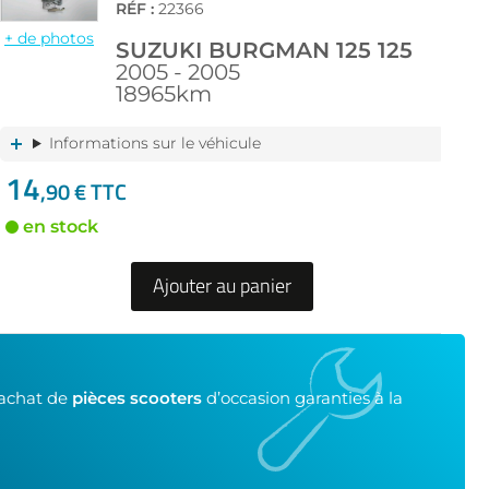
RÉF :
22366
+ de photos
SUZUKI BURGMAN 125 125
2005 - 2005
18965km
Informations sur le véhicule
14
,90 € TTC
en stock
Ajouter au panier
’achat de
pièces scooters
d’occasion garanties à la