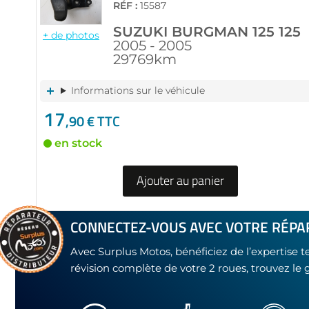
RÉF :
15587
SUZUKI BURGMAN 125 125
+ de photos
2005 - 2005
29769km
Informations sur le véhicule
17
,90 € TTC
en stock
Ajouter au panier
CONNECTEZ-VOUS AVEC VOTRE RÉPA
Avec Surplus Motos, bénéficiez de l’expertise 
révision complète de votre 2 roues, trouvez le 