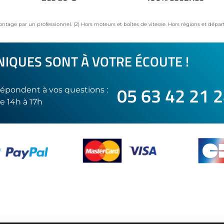
ontage par un professionnel. (2) Hors moteurs et boîtes de vitesse. Hors régions et dép
IQUES SONT À VOTRE ÉCOUTE !
05 63 42 21 
épondent à vos questions :
e 14h à 17h