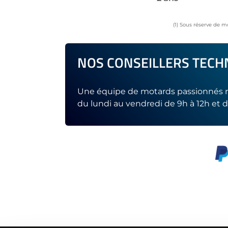
(1) Sous réserve de m
NOS CONSEILLERS TECHN
Une équipe de motards passionnés r
du lundi au vendredi de 9h à 12h et d