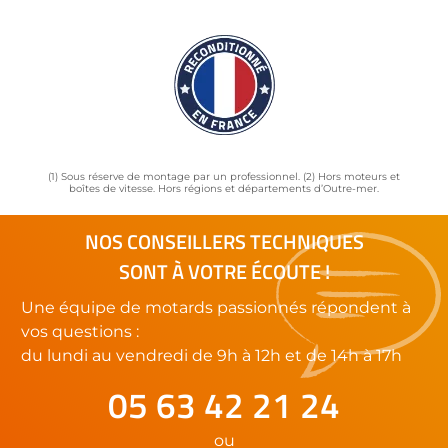
(1) Sous réserve de montage par un professionnel. (2) Hors moteurs et
boîtes de vitesse. Hors régions et départements d’Outre-mer.
NOS CONSEILLERS TECHNIQUES
SONT À VOTRE ÉCOUTE !
Une équipe de motards passionnés répondent à
vos questions :
du lundi au vendredi de 9h à 12h et de 14h à 17h
05 63 42 21 24
ou