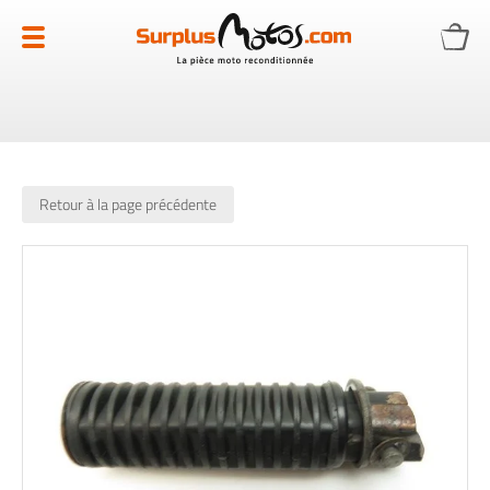
Allez
au
contenu
Retour à la page précédente
Skip
to
the
end
of
the
images
gallery