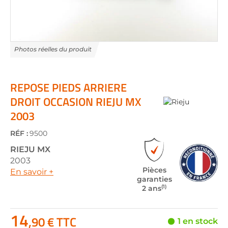
Skip
to
the
REPOSE PIEDS ARRIERE
beginning
DROIT OCCASION RIEJU MX
of
2003
the
images
gallery
RÉF :
9500
RIEJU
MX
2003
Pièces
En savoir +
garanties
(1)
2 ans
14
,90 € TTC
1 en stock