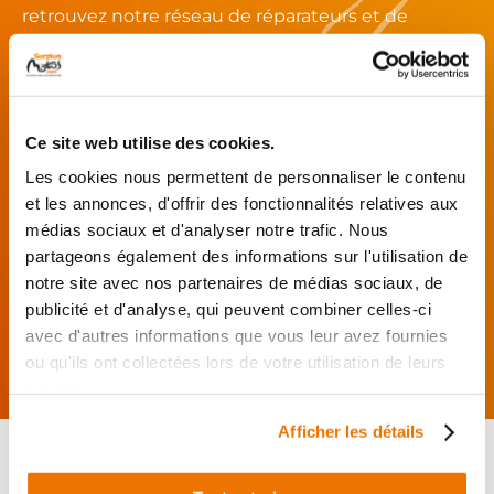
retrouvez notre réseau de réparateurs et de
garages partenaires.
Je choisis mon réparateur et me
présente au garage.
Ce site web utilise des cookies.
J’effectue ma
Les cookies nous permettent de personnaliser le contenu
commande
et les annonces, d'offrir des fonctionnalités relatives aux
directement auprès
médias sociaux et d'analyser notre trafic. Nous
du réparateur.
partageons également des informations sur l'utilisation de
Mes pièces sont livrées et
notre site avec nos partenaires de médias sociaux, de
montées chez le partenaire.
publicité et d'analyse, qui peuvent combiner celles-ci
Rechercher par...
avec d'autres informations que vous leur avez fournies
ou qu'ils ont collectées lors de votre utilisation de leurs
services.
Afficher les détails