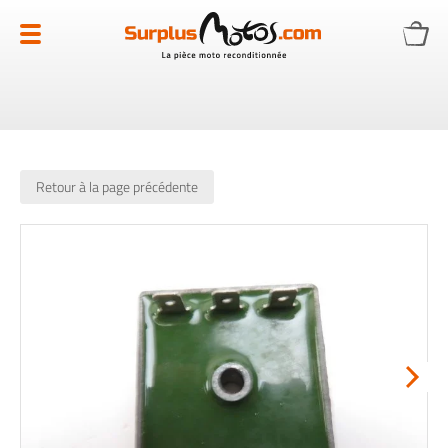
Allez
au
contenu
Retour à la page précédente
Skip
to
the
end
of
the
images
gallery