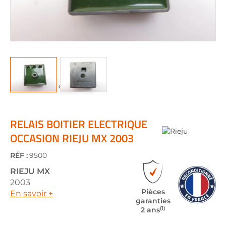
Skip
to
the
RELAIS BOITIER ELECTRIQUE
beginning
OCCASION RIEJU MX 2003
of
the
RÉF :
9500
images
gallery
RIEJU
MX
2003
Pièces
En savoir +
garanties
(1)
2 ans