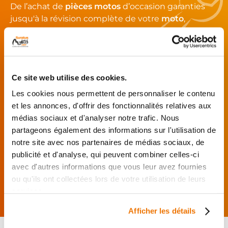
De l’achat de
pièces motos
d’occasion garanties
jusqu'à la révision complète de votre
moto
,
retrouvez notre réseau de réparateurs et de
garages partenaires.
Je choisis mon réparateur et me
Ce site web utilise des cookies.
présente au garage.
Les cookies nous permettent de personnaliser le contenu
J’effectue ma
et les annonces, d'offrir des fonctionnalités relatives aux
commande
médias sociaux et d'analyser notre trafic. Nous
directement auprès
du réparateur.
partageons également des informations sur l'utilisation de
notre site avec nos partenaires de médias sociaux, de
Mes pièces sont livrées et
publicité et d'analyse, qui peuvent combiner celles-ci
montées chez le partenaire.
avec d'autres informations que vous leur avez fournies
Rechercher par...
ou qu'ils ont collectées lors de votre utilisation de leurs
services.
Afficher les détails