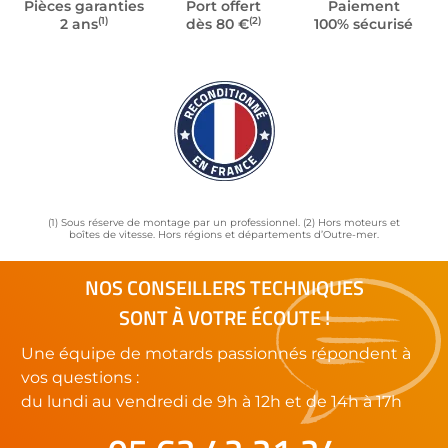
Pièces garanties
Port offert
Paiement
(1)
(2)
2 ans
dès 80 €
100% sécurisé
(1) Sous réserve de montage par un professionnel. (2) Hors moteurs et
boîtes de vitesse. Hors régions et départements d’Outre-mer.
NOS CONSEILLERS TECHNIQUES
SONT À VOTRE ÉCOUTE !
Une équipe de motards passionnés répondent à
vos questions :
du lundi au vendredi de 9h à 12h et de 14h à 17h