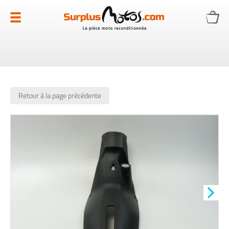
Allez
au
contenu
Retour à la page précédente
Skip
to
the
end
of
the
images
gallery