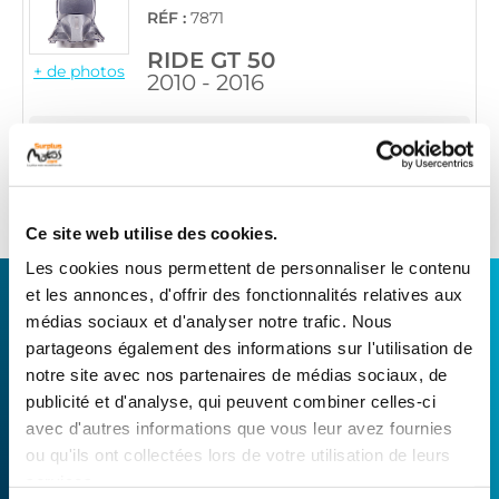
RÉF :
7871
RIDE GT 50
+ de photos
2010 - 2016
Informations sur le véhicule
29
,90 € TTC
Ajouter au panier
en stock
Ce site web utilise des cookies.
Les cookies nous permettent de personnaliser le contenu
CONNECTEZ-VOUS AVEC VOTRE
et les annonces, d'offrir des fonctionnalités relatives aux
médias sociaux et d'analyser notre trafic. Nous
RÉPARATEUR FAVORI
partageons également des informations sur l'utilisation de
notre site avec nos partenaires de médias sociaux, de
Avec Surplus Motos, bénéficiez de l’expertise
publicité et d'analyse, qui peuvent combiner celles-ci
technique de notre réseau de Réparateurs-
avec d'autres informations que vous leur avez fournies
Distributeurs. De l’achat de
pièces scooters
ou qu'ils ont collectées lors de votre utilisation de leurs
d’occasion garanties à la révision complète de
services.