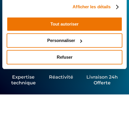
votre 2 roues, trouvez le garage le plus proche de
Afficher les détails
chez vous.
Rechercher par...
Tout autoriser
Personnaliser
Refuser
Expertise
Réactivité
Livraison 24h
technique
Offerte