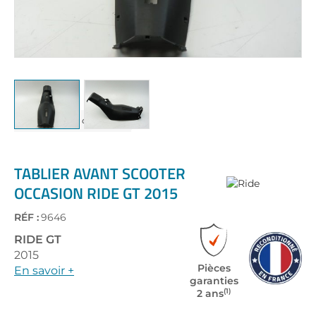
Skip
to
the
TABLIER AVANT SCOOTER
beginning
OCCASION RIDE GT 2015
of
the
RÉF :
9646
images
gallery
RIDE
GT
2015
Pièces
En savoir +
garanties
(1)
2 ans