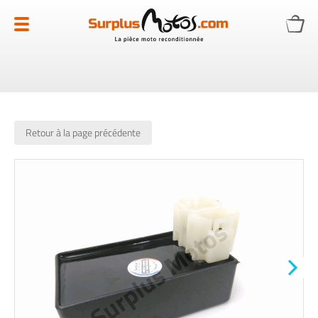
Allez
au
contenu
Retour à la page précédente
Skip
to
the
end
of
the
images
gallery