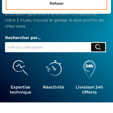
technique de notre réseau de Réparateurs-
Refuser
Distributeurs. De l’achat de
pièces scooters
d’occasion garanties à la révision complète de
votre 2 roues, trouvez le garage le plus proche de
chez vous.
Rechercher par...
Expertise
Réactivité
Livraison 24h
technique
Offerte