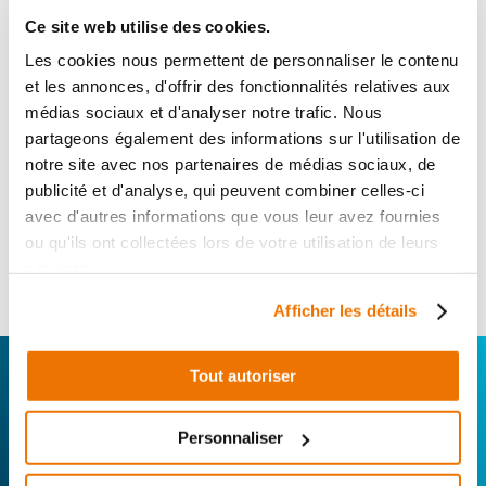
en stock
Ce site web utilise des cookies.
Les cookies nous permettent de personnaliser le contenu
BOITIER CDI
et les annonces, d'offrir des fonctionnalités relatives aux
RÉF :
7456
médias sociaux et d'analyser notre trafic. Nous
+ de photos
partageons également des informations sur l'utilisation de
RAZZ STEED QT 50
2010 - 2016
notre site avec nos partenaires de médias sociaux, de
publicité et d'analyse, qui peuvent combiner celles-ci
Informations sur le véhicule
avec d'autres informations que vous leur avez fournies
ou qu'ils ont collectées lors de votre utilisation de leurs
29
,90 € TTC
services.
Ajouter au panier
en stock
Afficher les détails
CONNECTEZ-VOUS AVEC VOTRE
Tout autoriser
RÉPARATEUR FAVORI
Personnaliser
Avec Surplus Motos, bénéficiez de l’expertise