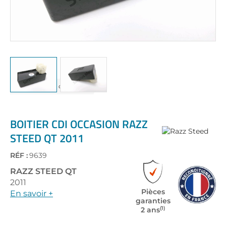
Skip
to
the
BOITIER CDI OCCASION RAZZ
beginning
STEED QT 2011
of
the
RÉF :
9639
images
gallery
RAZZ STEED
QT
2011
Pièces
En savoir +
garanties
(1)
2 ans