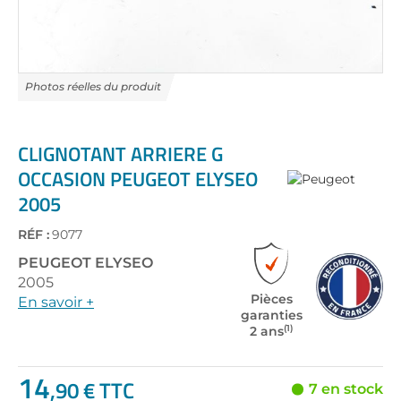
Skip
to
the
CLIGNOTANT ARRIERE G
beginning
OCCASION PEUGEOT ELYSEO
of
2005
the
images
gallery
RÉF :
9077
PEUGEOT
ELYSEO
2005
Pièces
En savoir +
garanties
(1)
2 ans
14
,90 € TTC
7 en stock