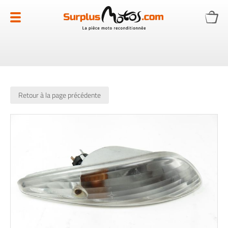
Allez
au
contenu
Retour à la page précédente
Skip
to
the
end
of
the
images
gallery