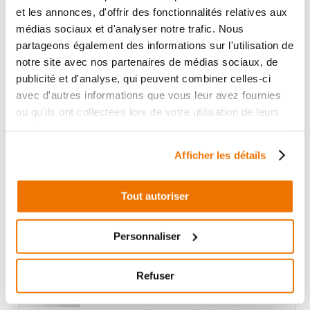
et les annonces, d'offrir des fonctionnalités relatives aux
17
,90 € TTC
médias sociaux et d'analyser notre trafic. Nous
Ajouter au panier
partageons également des informations sur l'utilisation de
en stock
notre site avec nos partenaires de médias sociaux, de
publicité et d'analyse, qui peuvent combiner celles-ci
CLIGNOTANT ARRIERE G
avec d'autres informations que vous leur avez fournies
RÉF :
17987
ou qu'ils ont collectées lors de votre utilisation de leurs
services.
PEUGEOT ELYSEO 125
+ de photos
1998 - 2005
Afficher les détails
Informations sur le véhicule
Tout autoriser
17
,90 € TTC
Ajouter au panier
en stock
Personnaliser
CLIGNOTANT ARRIERE G
Refuser
RÉF :
18585