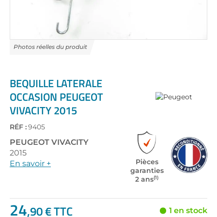
Skip
to
the
BEQUILLE LATERALE
beginning
OCCASION PEUGEOT
of
VIVACITY 2015
the
images
gallery
RÉF :
9405
PEUGEOT
VIVACITY
2015
Pièces
En savoir +
garanties
(1)
2 ans
24
,90 € TTC
1 en stock