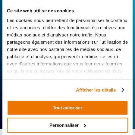
Avec Surplus Motos, bénéficiez de l’expertise
technique de notre réseau de Réparateurs-
Ce site web utilise des cookies.
Distributeurs. De l’achat de
pièces scooters
Les cookies nous permettent de personnaliser le contenu
d’occasion garanties à la révision complète de
et les annonces, d'offrir des fonctionnalités relatives aux
votre 2 roues, trouvez le garage le plus proche de
médias sociaux et d'analyser notre trafic. Nous
chez vous.
partageons également des informations sur l'utilisation de
notre site avec nos partenaires de médias sociaux, de
Rechercher par...
publicité et d'analyse, qui peuvent combiner celles-ci
avec d'autres informations que vous leur avez fournies
ou qu'ils ont collectées lors de votre utilisation de leurs
services.
Afficher les détails
Tout autoriser
Expertise
Réactivité
Livraison 24h
technique
Offerte
Personnaliser