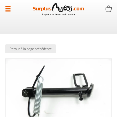
Allez
au
contenu
Retour à la page précédente
Skip
to
the
end
of
the
images
gallery