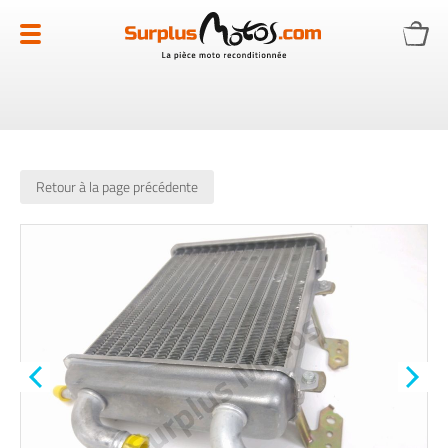
Allez
au
contenu
Retour à la page précédente
Skip
to
the
end
of
the
images
gallery