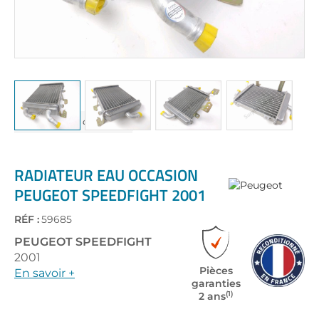
Skip
to
the
RADIATEUR EAU OCCASION
beginning
PEUGEOT SPEEDFIGHT 2001
of
the
RÉF :
59685
images
gallery
PEUGEOT
SPEEDFIGHT
2001
Pièces
En savoir +
garanties
(1)
2 ans