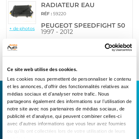
RADIATEUR EAU
RÉF :
59220
PEUGEOT SPEEDFIGHT 50
+ de photos
1997 - 2012
Informations sur le véhicule
45
,90 € TTC
Ajouter au panier
en stock
Ce site web utilise des cookies.
Les cookies nous permettent de personnaliser le contenu
et les annonces, d'offrir des fonctionnalités relatives aux
CONNECTEZ-VOUS AVEC VOTRE
médias sociaux et d'analyser notre trafic. Nous
RÉPARATEUR FAVORI
partageons également des informations sur l'utilisation de
notre site avec nos partenaires de médias sociaux, de
publicité et d'analyse, qui peuvent combiner celles-ci
Avec Surplus Motos, bénéficiez de l’expertise
avec d'autres informations que vous leur avez fournies
technique de notre réseau de Réparateurs-
ou qu'ils ont collectées lors de votre utilisation de leurs
Distributeurs. De l’achat de
pièces scooters
services.