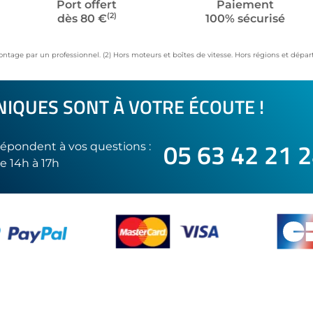
Port offert
Paiement
(2)
dès 80 €
100% sécurisé
ontage par un professionnel. (2) Hors moteurs et boîtes de vitesse. Hors régions et dép
IQUES SONT À VOTRE ÉCOUTE !
05 63 42 21 
épondent à vos questions :
e 14h à 17h