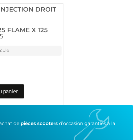
INJECTION DROIT
25 FLAME X 125
5
icule
u panier
’achat de
pièces scooters
d’occasion garanties à la