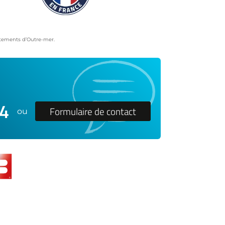
artements d’Outre-mer.
24
Formulaire de contact
ou