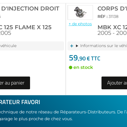
D'INJECTION DROIT
CORPS D'
6
RÉF :
31138
+ de photos
 125 FLAME X 125
MBK XC 1
2005
2005 - 200
 véhicule
Informations sur le véh
59
,90 € TTC
en stock
er au panier
Ajouter a
RATEUR FAVORI
technique de notre réseau de Réparateurs-Distributeurs. De l
garage le plus proche de chez vous.