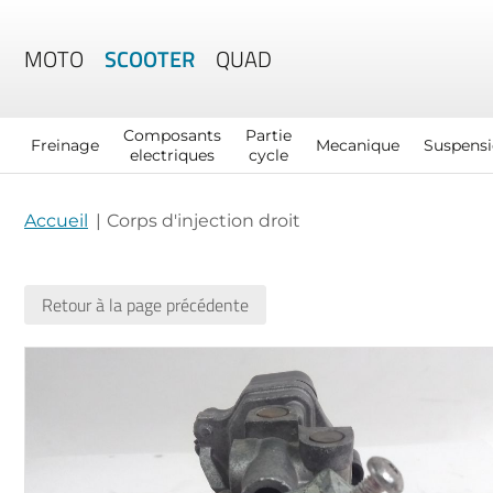
MOTO
SCOOTER
QUAD
Composants
Partie
Freinage
Mecanique
Suspens
electriques
cycle
Accueil
Corps d'injection droit
Retour à la page précédente
Skip
to
the
end
of
the
images