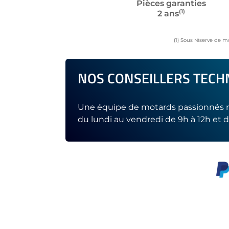
Pièces garanties
(1)
2 ans
(1) Sous réserve de m
NOS CONSEILLERS TECHN
Une équipe de motards passionnés r
du lundi au vendredi de 9h à 12h et d