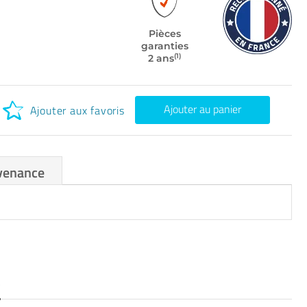
Pièces
garanties
(1)
2 ans
Ajouter au panier
Ajouter aux favoris
venance
S