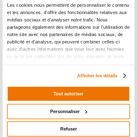
Les cookies nous permettent de personnaliser le contenu
Informations sur le véhicule
et les annonces, d'offrir des fonctionnalités relatives aux
médias sociaux et d'analyser notre trafic. Nous
14
,90 € TTC
partageons également des informations sur l'utilisation de
Ajouter au panier
notre site avec nos partenaires de médias sociaux, de
en stock
publicité et d'analyse, qui peuvent combiner celles-ci
avec d'autres informations que vous leur avez fournies
CABLE D'ACCELERATEUR
ou qu'ils ont collectées lors de votre utilisation de leurs
RÉF :
23564
services.
+ de photos
MBK EVOLIS 125 125
Afficher les détails
2014 - 2017
Informations sur le véhicule
Tout autoriser
14
,90 € TTC
Ajouter au panier
Personnaliser
en stock
Refuser
CABLE D'ACCELERATEUR