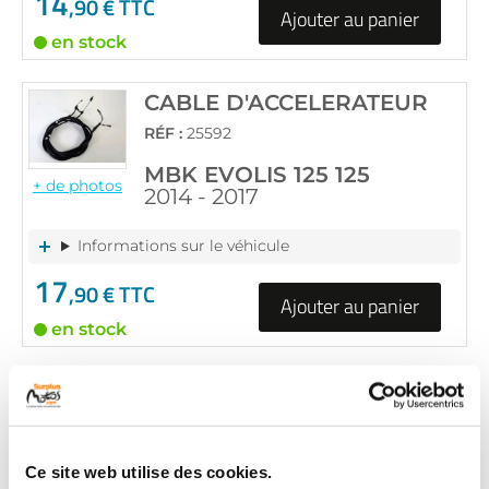
14
,90 € TTC
Ajouter au panier
en stock
CABLE D'ACCELERATEUR
RÉF :
25592
MBK EVOLIS 125 125
+ de photos
2014 - 2017
Informations sur le véhicule
17
,90 € TTC
Ajouter au panier
en stock
CABLE D'ACCELERATEUR
RÉF :
31766
MBK EVOLIS 125 125
Ce site web utilise des cookies.
+ de photos
2014 - 2017