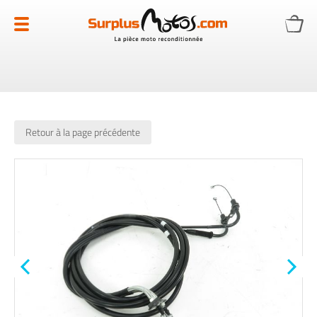
Allez
au
contenu
Retour à la page précédente
Skip
to
the
end
of
the
images
gallery