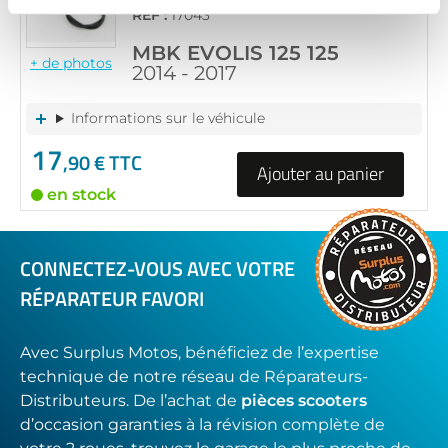
RÉF :
17043
MBK EVOLIS 125 125
+ de photos
2014 - 2017
Informations sur le véhicule
17
,90 € TTC
Ajouter au panier
en stock
CONNECTEZ-VOUS AVEC VOTRE
RÉPARATEUR FAVORI
Avec Surplus Motos, bénéficiez de l’expertise
technique de notre réseau de Réparateurs-
Distributeurs. De l’achat de
pièces scooters
d’occasion garanties à la révision complète de