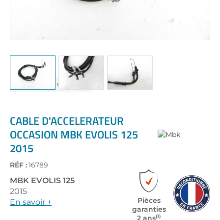
Skip
to
the
CABLE D'ACCELERATEUR
beginning
OCCASION MBK EVOLIS 125
of
2015
the
images
gallery
RÉF :
16789
MBK
EVOLIS 125
2015
Pièces
En savoir +
garanties
(1)
2 ans