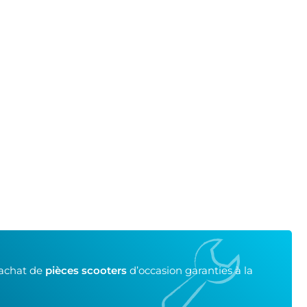
’achat de
pièces scooters
d’occasion garanties à la