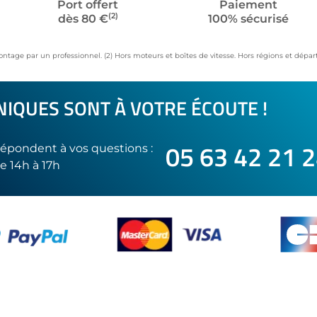
Port offert
Paiement
(2)
dès 80 €
100% sécurisé
ontage par un professionnel. (2) Hors moteurs et boîtes de vitesse. Hors régions et dép
IQUES SONT À VOTRE ÉCOUTE !
05 63 42 21 
épondent à vos questions :
e 14h à 17h