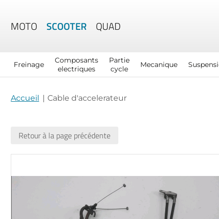
MOTO
SCOOTER
QUAD
Composants
Partie
Freinage
Mecanique
Suspens
electriques
cycle
Accueil
Cable d'accelerateur
Retour à la page précédente
Skip
to
the
end
of
the
images