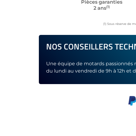
Pièces garanties
(1)
2 ans
(1) Sous réserve de m
NOS CONSEILLERS TECHN
Une équipe de motards passionnés r
du lundi au vendredi de 9h à 12h et d