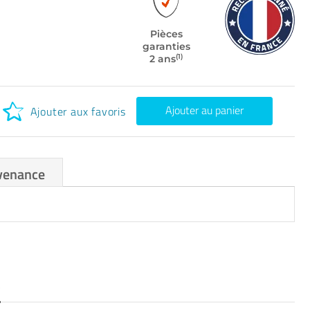
Pièces
garanties
(1)
2 ans
Ajouter au panier
Ajouter aux favoris
venance
S