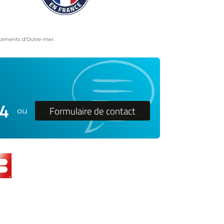
artements d’Outre-mer.
24
Formulaire de contact
ou