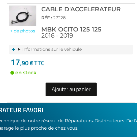
CABLE D'ACCELERATEUR
RÉF :
27228
MBK OCITO 125 125
+ de photos
2016 - 2019
Informations sur le véhicule
17
,90 € TTC
en stock
Ajouter au panier
RATEUR FAVORI
technique de notre réseau de Réparateurs-Distributeurs. De l
garage le plus proche de chez vous.