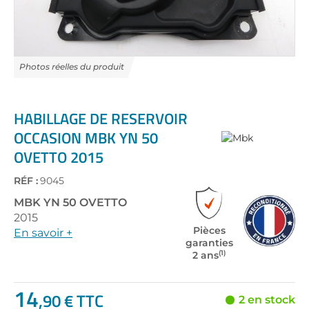
Skip
to
the
HABILLAGE DE RESERVOIR
beginning
OCCASION MBK YN 50
of
OVETTO 2015
the
images
gallery
RÉF :
9045
MBK
YN 50 OVETTO
2015
Pièces
En savoir +
garanties
(1)
2 ans
14
,90 € TTC
2 en stock