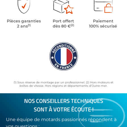
Pièces garanties
Port offert
Paiement
(1)
(2)
2 ans
dès 80 €
100% sécurisé
(1) Sous réserve de montage par un professionnel. (2) Hors moteurs et
boîtes de vitesse. Hors régions et départements d’Outre-mer.
NOS CONSEILLERS TECHNIQUES
SONT À VOTRE ÉCOUTE !
Une équipe de motards passionnés répondent à
vos questions :