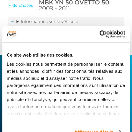
MBK YN 50 OVETTO 50
+ de photos
2009 - 2011
Informations sur le véhicule
14
,90 € TTC
Ajouter au panier
en stock
Ce site web utilise des cookies.
CONNECTEZ-VOUS AVEC VOTRE
Les cookies nous permettent de personnaliser le contenu
et les annonces, d'offrir des fonctionnalités relatives aux
RÉPARATEUR FAVORI
médias sociaux et d'analyser notre trafic. Nous
partageons également des informations sur l'utilisation de
Avec Surplus Motos, bénéficiez de l’expertise
notre site avec nos partenaires de médias sociaux, de
technique de notre réseau de Réparateurs-
publicité et d'analyse, qui peuvent combiner celles-ci
Distributeurs. De l’achat de
pièces scooters
avec d'autres informations que vous leur avez fournies
d’occasion garanties à la révision complète de
ou qu'ils ont collectées lors de votre utilisation de leurs
votre 2 roues, trouvez le garage le plus proche de
services.
chez vous.