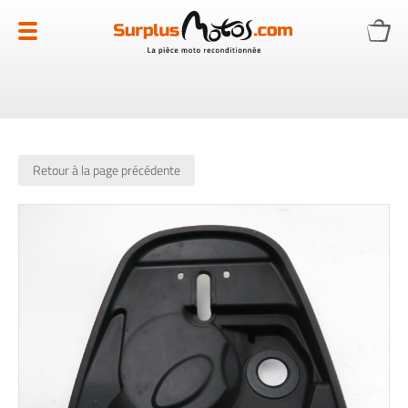
Allez
au
contenu
Retour à la page précédente
Skip
to
the
end
of
the
images
gallery