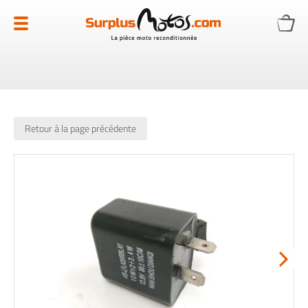
Allez
au
contenu
Retour à la page précédente
Skip
to
the
end
of
the
images
gallery