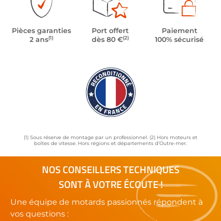
Pièces garanties
Port offert
Paiement
(1)
(2)
2 ans
dès 80 €
100% sécurisé
(1) Sous réserve de montage par un professionnel. (2) Hors moteurs et
boîtes de vitesse. Hors régions et départements d’Outre-mer.
NOS CONSEILLERS TECHNIQUES
SONT À VOTRE ÉCOUTE !
Une équipe de motards passionnés répondent à
vos questions :