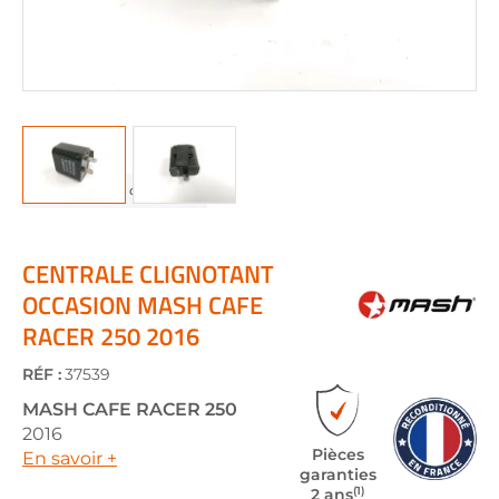
Skip
to
the
CENTRALE CLIGNOTANT
beginning
OCCASION MASH CAFE
of
RACER 250 2016
the
images
gallery
RÉF :
37539
MASH
CAFE RACER 250
2016
Pièces
En savoir +
garanties
(1)
2 ans