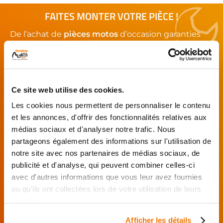
FAITES MONTER VOTRE PIÈCE !
De l’achat de
pièces motos
d’occasion garanties
jusqu'à la révision complète de votre
moto
,
retrouvez notre réseau de réparateurs et de
garages partenaires.
Ce site web utilise des cookies.
Je choisis mon réparateur et me
Les cookies nous permettent de personnaliser le contenu
présente au garage.
et les annonces, d'offrir des fonctionnalités relatives aux
J’effectue ma
médias sociaux et d'analyser notre trafic. Nous
commande
partageons également des informations sur l'utilisation de
directement auprès
notre site avec nos partenaires de médias sociaux, de
du réparateur.
publicité et d'analyse, qui peuvent combiner celles-ci
Mes pièces sont livrées et
avec d'autres informations que vous leur avez fournies
montées chez le partenaire.
ou qu'ils ont collectées lors de votre utilisation de leurs
Rechercher par...
services.
Afficher les détails