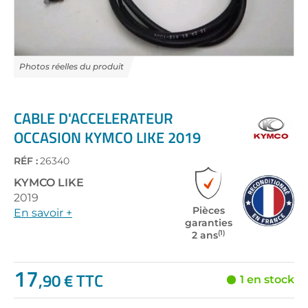
Skip
to
the
CABLE D'ACCELERATEUR
beginning
OCCASION KYMCO LIKE 2019
of
the
RÉF :
26340
images
gallery
KYMCO
LIKE
2019
Pièces
En savoir +
garanties
(1)
2 ans
17
,90 € TTC
1 en stock