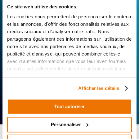
technique de notre réseau de Réparateurs-
Ce site web utilise des cookies.
Distributeurs. De l’achat de
pièces scooters
d’occasion garanties à la révision complète de
Les cookies nous permettent de personnaliser le contenu
votre 2 roues, trouvez le garage le plus proche de
et les annonces, d'offrir des fonctionnalités relatives aux
chez vous.
médias sociaux et d'analyser notre trafic. Nous
partageons également des informations sur l'utilisation de
Rechercher par...
notre site avec nos partenaires de médias sociaux, de
publicité et d'analyse, qui peuvent combiner celles-ci
avec d'autres informations que vous leur avez fournies
ou qu'ils ont collectées lors de votre utilisation de leurs
services.
Afficher les détails
Expertise
Réactivité
Livraison 24h
Tout autoriser
technique
Offerte
Personnaliser