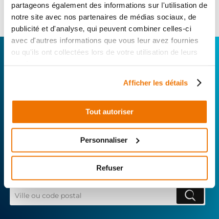
17
,90 € TTC
partageons également des informations sur l'utilisation de
Ajouter au panier
notre site avec nos partenaires de médias sociaux, de
en stock
publicité et d'analyse, qui peuvent combiner celles-ci
avec d'autres informations que vous leur avez fournies
CONNECTEZ-VOUS AVEC VOTRE
ou qu'ils ont collectées lors de votre utilisation de leurs
services.
RÉPARATEUR FAVORI
Afficher les détails
Avec Surplus Motos, bénéficiez de l’expertise
technique de notre réseau de Réparateurs-
Tout autoriser
Distributeurs. De l’achat de
pièces scooters
d’occasion garanties à la révision complète de
Personnaliser
votre 2 roues, trouvez le garage le plus proche de
chez vous.
Refuser
Rechercher par...