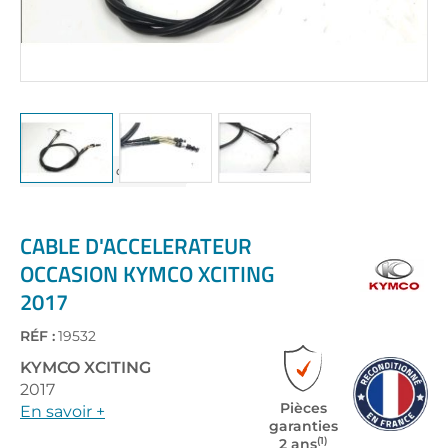
Skip
to
the
CABLE D'ACCELERATEUR
beginning
OCCASION KYMCO XCITING
of
2017
the
images
gallery
RÉF :
19532
KYMCO
XCITING
2017
Pièces
En savoir +
garanties
(1)
2 ans