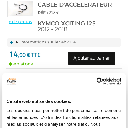
CABLE D'ACCELERATEUR
RÉF :
27341
+ de photos
KYMCO XCITING 125
2012 - 2018
Informations sur le véhicule
14
,90 € TTC
Ajouter au panier
en stock
CABLE D'ACCELERATEUR
RÉF :
26508
KYMCO XCITING 125
Ce site web utilise des cookies.
+ de photos
2012 - 2018
Les cookies nous permettent de personnaliser le contenu
Informations sur le véhicule
et les annonces, d'offrir des fonctionnalités relatives aux
médias sociaux et d'analyser notre trafic. Nous