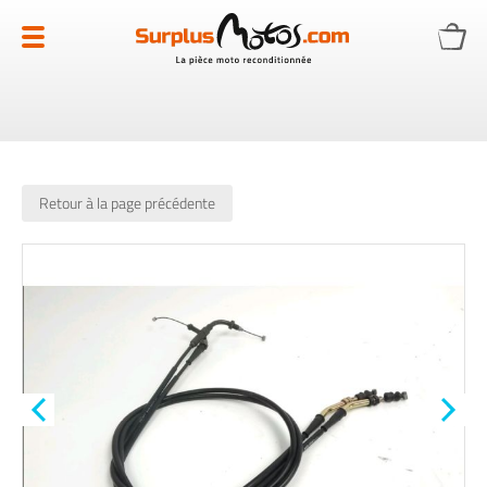
Allez
au
contenu
Retour à la page précédente
Skip
to
the
end
of
the
images
gallery