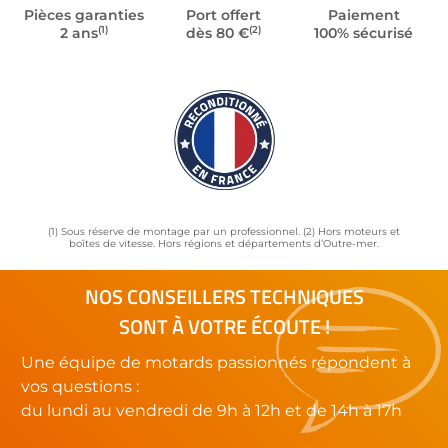
Pièces garanties
Port offert
Paiement
(1)
(2)
2 ans
dès 80 €
100% sécurisé
(1) Sous réserve de montage par un professionnel. (2) Hors moteurs et
boîtes de vitesse. Hors régions et départements d’Outre-mer.
NOS CONSEILLERS TECHNIQUES
SONT À VOTRE ÉCOUTE !
Une équipe de motards passionnés répondent à
vos questions :
du lundi au vendredi de 9h à 12h et de 14h à 17h