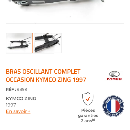
Skip
to
the
BRAS OSCILLANT COMPLET
beginning
OCCASION KYMCO ZING 1997
of
the
RÉF :
9899
images
gallery
KYMCO
ZING
1997
Pièces
En savoir +
garanties
(1)
2 ans