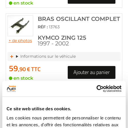
en stock
BRAS OSCILLANT COMPLET
RÉF :
13763
KYMCO ZING 125
+ de photos
1997 - 2002
Informations sur le véhicule
59
,90 € TTC
Ajouter au panier
en stock
BRAS OSCILLANT COMPLET
RÉF :
14697
Ce site web utilise des cookies.
KYMCO ZING 125
+ de photos
1997 - 2002
Les cookies nous permettent de personnaliser le contenu
et les annonces, d'offrir des fonctionnalités relatives aux