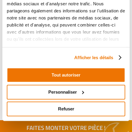
Informations sur le véhicule
médias sociaux et d'analyser notre trafic. Nous
partageons également des informations sur l'utilisation de
59
,90 € TTC
notre site avec nos partenaires de médias sociaux, de
Ajouter au panier
publicité et d'analyse, qui peuvent combiner celles-ci
en stock
avec d'autres informations que vous leur avez fournies
ou qu'ils ont collectées lors de votre utilisation de leurs
BRAS OSCILLANT COMPLET
services.
RÉF :
13763
Afficher les détails
KYMCO ZING 125
+ de photos
1997 - 2002
Tout autoriser
Informations sur le véhicule
59
Personnaliser
,90 € TTC
Ajouter au panier
en stock
Refuser
FAITES MONTER VOTRE PIÈCE !