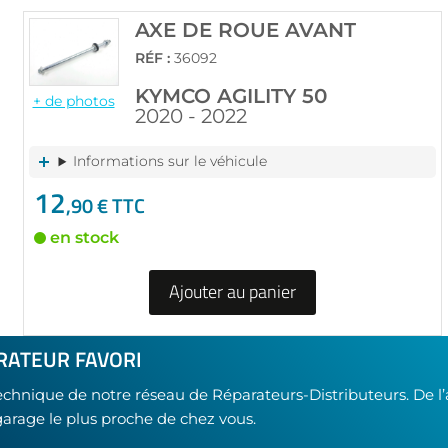
AXE DE ROUE AVANT
RÉF :
36092
KYMCO AGILITY 50
+ de photos
2020 - 2022
Informations sur le véhicule
12
,90 € TTC
en stock
Ajouter au panier
RATEUR FAVORI
technique de notre réseau de Réparateurs-Distributeurs. De l
garage le plus proche de chez vous.