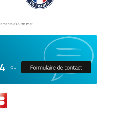
artements d’Outre-mer.
24
Formulaire de contact
ou