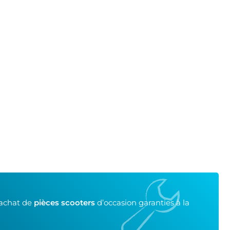
’achat de
pièces scooters
d’occasion garanties à la