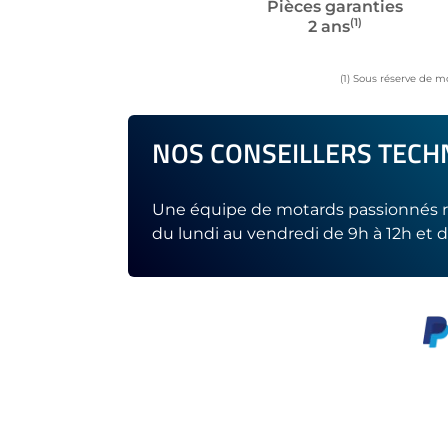
Pièces garanties
(1)
2 ans
(1) Sous réserve de m
NOS CONSEILLERS TECHN
Une équipe de motards passionnés r
du lundi au vendredi de 9h à 12h et d