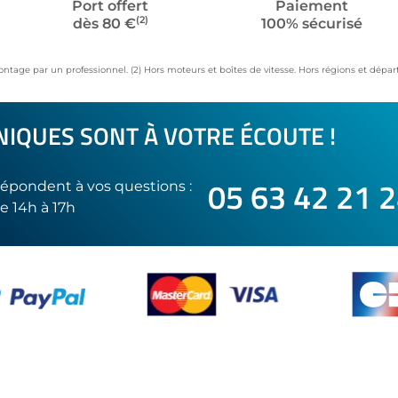
Port offert
Paiement
(2)
dès 80 €
100% sécurisé
ontage par un professionnel. (2) Hors moteurs et boîtes de vitesse. Hors régions et dép
IQUES SONT À VOTRE ÉCOUTE !
05 63 42 21 
épondent à vos questions :
e 14h à 17h