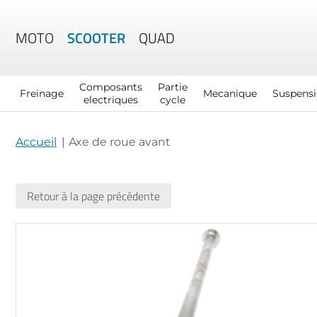
MOTO
SCOOTER
QUAD
Composants
Partie
Freinage
Mecanique
Suspens
electriques
cycle
Accueil
Axe de roue avant
Retour à la page précédente
Skip
to
the
end
of
the
images