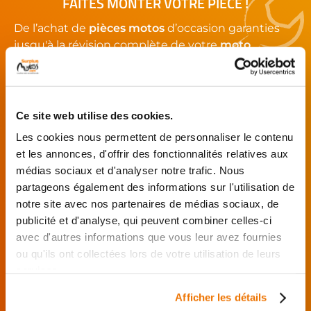
FAITES MONTER VOTRE PIÈCE !
De l’achat de
pièces motos
d’occasion garanties
jusqu'à la révision complète de votre
moto
,
retrouvez notre réseau de réparateurs et de
garages partenaires.
Ce site web utilise des cookies.
Je choisis mon réparateur et me
présente au garage.
Les cookies nous permettent de personnaliser le contenu
et les annonces, d'offrir des fonctionnalités relatives aux
J’effectue ma
commande
médias sociaux et d'analyser notre trafic. Nous
directement auprès
partageons également des informations sur l'utilisation de
du réparateur.
notre site avec nos partenaires de médias sociaux, de
Mes pièces sont livrées et
publicité et d'analyse, qui peuvent combiner celles-ci
montées chez le partenaire.
avec d'autres informations que vous leur avez fournies
ou qu'ils ont collectées lors de votre utilisation de leurs
Rechercher par...
services.
Afficher les détails