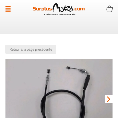
Allez
au
contenu
Retour à la page précédente
Skip
to
the
end
of
the
images
gallery