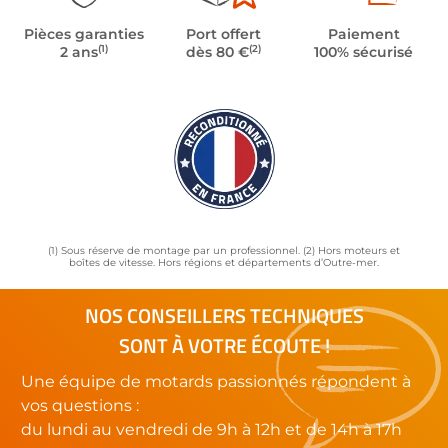
Pièces garanties
Port offert
Paiement
(1)
(2)
2 ans
dès 80 €
100% sécurisé
(1) Sous réserve de montage par un professionnel. (2) Hors moteurs et
boîtes de vitesse. Hors régions et départements d’Outre-mer.
NOS CONSEILLERS TECHNIQUES
SONT À VOTRE ÉCOUTE !
Une équipe de motards passionnés répondent à
vos questions :
du lundi au vendredi de 9h à 12h et de 14h à 17h