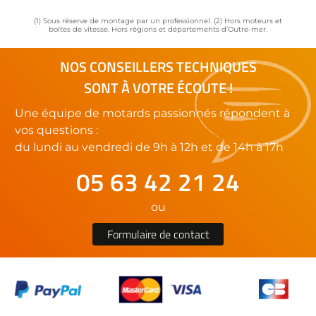
(1) Sous réserve de montage par un professionnel. (2) Hors moteurs et
boîtes de vitesse. Hors régions et départements d’Outre-mer.
NOS CONSEILLERS TECHNIQUES
SONT À VOTRE ÉCOUTE !
Une équipe de motards passionnés répondent à
vos questions :
du lundi au vendredi de 9h à 12h et de 14h à 17h
05 63 42 21 24
ou
Formulaire de contact