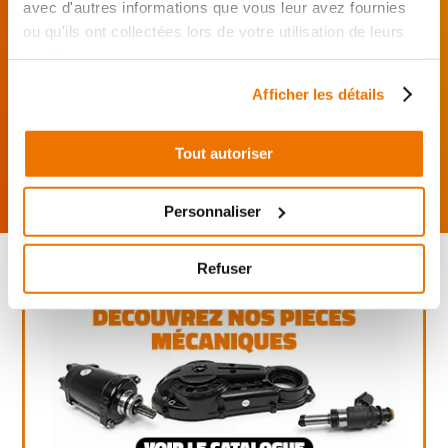
J’effectue ma
avec d'autres informations que vous leur avez fournies
commande
ou qu'ils ont collectées lors de votre utilisation de leurs
directement auprès
services.
du réparateur.
Mes pièces sont livrées et
Afficher les détails
montées chez le partenaire.
Rechercher par...
Tout autoriser
Personnaliser
Refuser