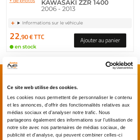
+ de photos
KAWASAKI ZZR 1400
2006 - 2013
Informations sur le véhicule
22
,90 € TTC
Ajouter au panier
en stock
FAITES MONTER VOTRE PIÈCE !
De l’achat de
pièces motos
d’occasion garanties
Ce site web utilise des cookies.
jusqu'à la révision complète de votre
moto
,
Les cookies nous permettent de personnaliser le contenu
retrouvez notre réseau de réparateurs et de
et les annonces, d'offrir des fonctionnalités relatives aux
garages partenaires.
médias sociaux et d'analyser notre trafic. Nous
partageons également des informations sur l'utilisation de
Je choisis mon réparateur et me
notre site avec nos partenaires de médias sociaux, de
présente au garage.
publicité et d'analyse, qui peuvent combiner celles-ci