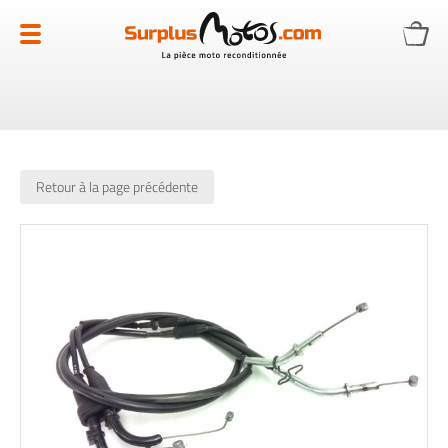
Allez
au
contenu
Retour à la page précédente
Skip
to
the
end
of
the
images
gallery