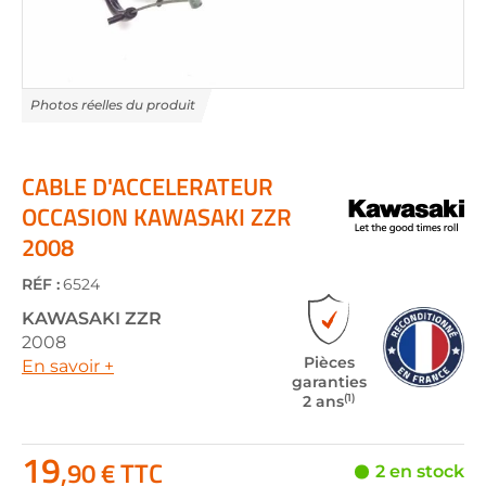
Skip
to
the
CABLE D'ACCELERATEUR
beginning
OCCASION KAWASAKI ZZR
of
2008
the
images
gallery
RÉF :
6524
KAWASAKI
ZZR
2008
Pièces
En savoir +
garanties
(1)
2 ans
19
,90 € TTC
2 en stock