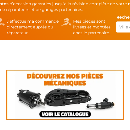
otos
d’occasion garanties jusqu'à la révision complète de votre
de réparateurs et de garages partenaires.
Recher
J’effectue ma commande
Mes pièces sont
directement auprès du
livrées et montées
réparateur.
chez le partenaire.