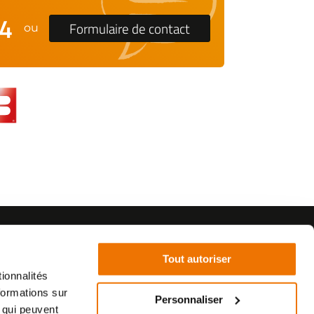
24
Formulaire de contact
ou
Tout autoriser
ionnalités
formations sur
Personnaliser
, qui peuvent
©2021 - SurplusMotos - Réalisation : datasolution.fr