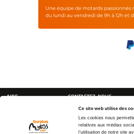
Une équipe de motards passionnés r
du lundi au vendredi de 9h à 12h et d
AIDE
CONTACTEZ-NOUS
Espace pro
Par e-mail :
Cliquez ici
Ce site web utilise des co
05 63 42 
Mon compte
Par téléphone :
Les cookies nous permetten
Qui sommes nous
(coût d'un appel local)
relatives aux médias socia
C.G.V
l'utilisation de notre site