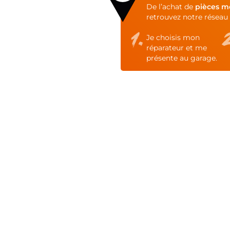
of
De l’achat de
pièces m
the
retrouvez notre réseau 
images
gallery
Je choisis mon
réparateur et me
présente au garage.