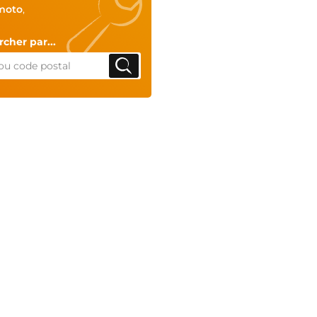
moto
,
cher par...