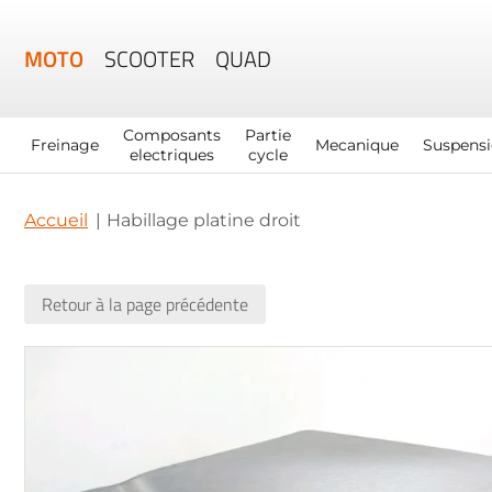
MOTO
SCOOTER
QUAD
Composants
Partie
Freinage
Mecanique
Suspens
electriques
cycle
Accueil
Habillage platine droit
Retour à la page précédente
Skip
to
the
end
of
the
images