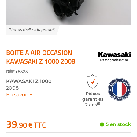
Skip
to
the
BOITE A AIR OCCASION
beginning
KAWASAKI Z 1000 2008
of
the
RÉF :
8525
images
gallery
KAWASAKI
Z 1000
2008
Pièces
En savoir +
garanties
(1)
2 ans
39
,90 € TTC
5 en stock