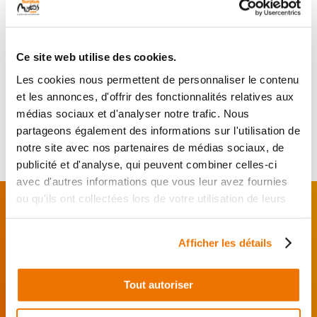
RÉF :
35244
KAWASAKI Z 1000 1000
+ de photos
2007 - 2009
Ce site web utilise des cookies.
Les cookies nous permettent de personnaliser le contenu
Informations sur le véhicule
et les annonces, d'offrir des fonctionnalités relatives aux
45
médias sociaux et d'analyser notre trafic. Nous
,90 € TTC
Ajouter au panier
partageons également des informations sur l'utilisation de
en stock
notre site avec nos partenaires de médias sociaux, de
publicité et d'analyse, qui peuvent combiner celles-ci
avec d'autres informations que vous leur avez fournies
FAITES MONTER VOTRE PIÈCE !
ou qu'ils ont collectées lors de votre utilisation de leurs
services.
De l’achat de
pièces motos
d’occasion garanties
jusqu'à la révision complète de votre
moto
,
Afficher les détails
retrouvez notre réseau de réparateurs et de
garages partenaires.
Tout autoriser