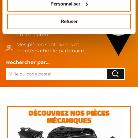
Je choisis mon réparateur et me
Personnaliser
présente au garage.
J’effectue ma
Refuser
commande
directement auprès
du réparateur.
Mes pièces sont livrées et
montées chez le partenaire.
Rechercher par...