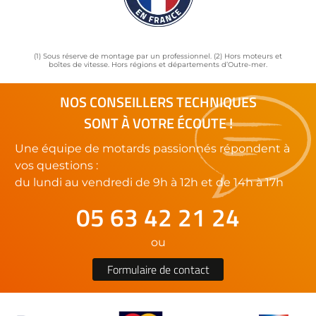
(1) Sous réserve de montage par un professionnel. (2) Hors moteurs et
boîtes de vitesse. Hors régions et départements d’Outre-mer.
NOS CONSEILLERS TECHNIQUES
SONT À VOTRE ÉCOUTE !
Une équipe de motards passionnés répondent à
vos questions :
du lundi au vendredi de 9h à 12h et de 14h à 17h
05 63 42 21 24
ou
Formulaire de contact