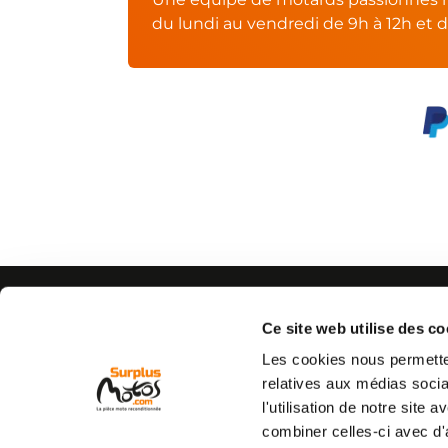
du lundi au vendredi de 9h à 12h et d
AIDE
CONTACTEZ-NOUS
Espace pro
Par e-mail :
Cliquez ici
Ce site web utilise des co
05 63 42 
Mon compte
Par téléphone :
Les cookies nous permetten
Qui sommes nous
(coût d'un appel local)
relatives aux médias socia
C.G.V
l'utilisation de notre site
Mentions légales
combiner celles-ci avec d'
Vie privée