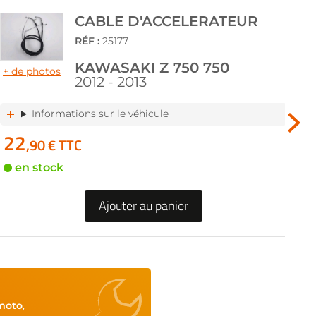
CABLE D'ACCELERATEUR
RÉF :
25177
KAWASAKI Z 750 750
+ de photos
+ d
2012 - 2013
Informations sur le véhicule
22
1
,90 € TTC
en stock
Ajouter au panier
moto
,