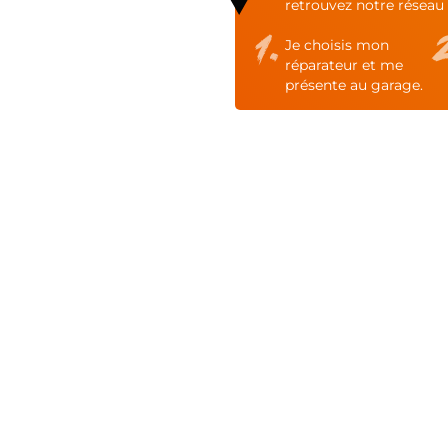
retrouvez notre réseau 
Je choisis mon
réparateur et me
présente au garage.