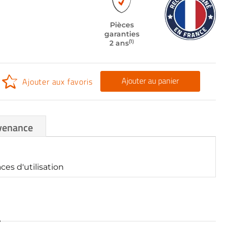
Pièces
garanties
(1)
2 ans
Ajouter au panier
Ajouter aux favoris
venance
es d'utilisation
S