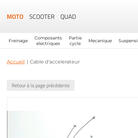
MOTO
SCOOTER
QUAD
Composants
Partie
Freinage
Mecanique
Suspens
electriques
cycle
Accueil
Cable d'accelerateur
Retour à la page précédente
Skip
to
the
end
of
the
images