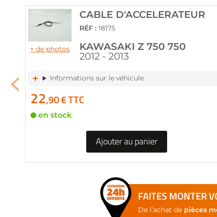
of
the
CABLE D'ACCELERATEUR
images
RÉF :
18175
gallery
KAWASAKI Z 750 750
+ de photos
2012 - 2013
Informations sur le véhicule
22
,90 € TTC
en stock
Ajouter au panier
FAITES MONTER VO
De l’achat de
pièces m