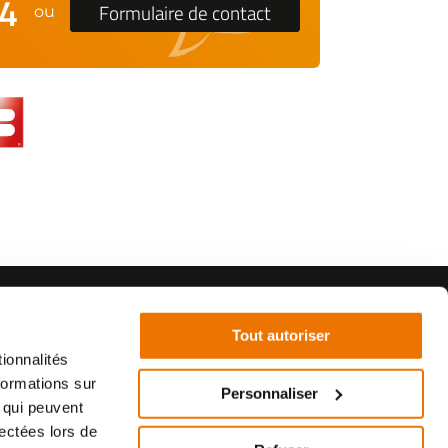
24
Formulaire de contact
ou
Tout autoriser
ionnalités
formations sur
Personnaliser
, qui peuvent
©2021 - SurplusMotos - Réalisation : datasolution.fr
lectées lors de