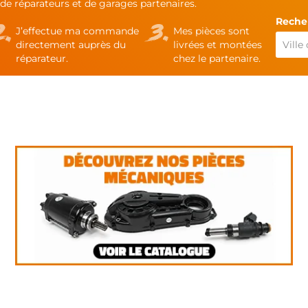
de réparateurs et de garages partenaires.
Recher
J’effectue ma commande
Mes pièces sont
directement auprès du
livrées et montées
réparateur.
chez le partenaire.