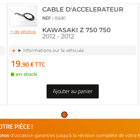
CABLE D'ACCELERATEUR
RÉF :
15681
KAWASAKI Z 750 750
+ de photos
2012 - 2012
Informations sur le véhicule
19
,90 € TTC
en stock
Ajouter au panier
TRE PIÈCE !
otos
d’occasion garanties jusqu'à la révision complète de votre